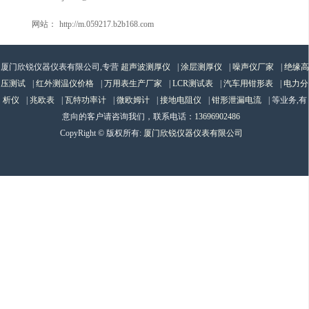
网站：
http://m.059217.b2b168.com
厦门欣锐仪器仪表有限公司,专营
超声波测厚仪
|
涂层测厚仪
|
噪声仪厂家
|
绝缘高
压测试
|
红外测温仪价格
|
万用表生产厂家
|
LCR测试表
|
汽车用钳形表
|
电力分
析仪
|
兆欧表
|
瓦特功率计
|
微欧姆计
|
接地电阻仪
|
钳形泄漏电流
| 等业务,有
意向的客户请咨询我们，联系电话：
13696902486
CopyRight © 版权所有:
厦门欣锐仪器仪表有限公司