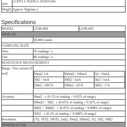
223(W) x 102(H) x 283(D) mm
sion
Weight
Approx.3kg(max.)
Specifications
MODEL
GOM-804
GOM-805
DISPLAY
50,000 counts
SAMPLING RATE
Slow
10 readings / s
Fast
60 readings / s
RESISTANCE MEASUREMENT
Range / Test current (fi
xed)
50mΩ /1A
500mΩ / 100mA
5Ω / 10mA
50Ω / 1mA
500Ω / 1mA
5kΩ / 1mA
50kΩ / 100?A
500kΩ / 10?A
5MΩ / 1?A
Accuracy
50mΩ : ± (0.1% of reading + 0.02% of range)
500mΩ ~ 50Ω : ± (0.05% of reading + 0.02% of range)
500Ω ~ 500kΩ : ± (0.05% of reading + 0.008% of range)
5MΩ : ± (0.2% of reading + 0.008% of range)
Resolution
1?Ω, 10?Ω, 100?Ω, 1mΩ, 10mΩ, 100mΩ, 1Ω, 10Ω, 100Ω
TEMPERATURE