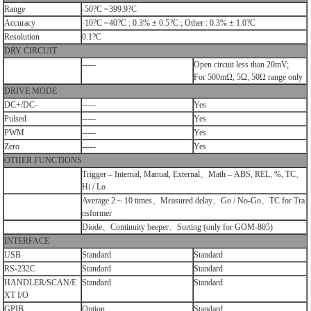
Range
-50?C ~399.9?C
Accuracy
-10?C ~40?C : 0.3% ± 0.5?C ; Other : 0.3% ± 1.0?C
Resolution
0.1?C
DRY CIRCUIT
-----
Open circuit less than 20mV;
For 500mΩ, 5Ω, 50Ω range only
DRIVE MODE
DC+/DC-
-----
Yes
Pulsed
-----
Yes
PWM
-----
Yes
Zero
-----
Yes
OTHER FUNCTIONS
Trigger – Internal, Manual, External、Math – ABS, REL, %, TC、
Hi / Lo
Average 2 ~ 10 times、Measured delay、Go / No-Go、TC for Tra
nsformer
Diode、Continuity beeper、Sorting (only for GOM-805)
INTERFACE
USB
Standard
Standard
RS-232C
Standard
Standard
HANDLER/SCAN/E
Standard
Standard
XT I/O
GPIB
Option
Standard