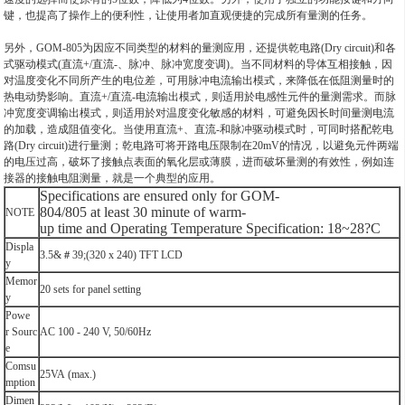
键，也提高了操作上的便利性，让使用者加直观便捷的完成所有量测的任务。
另外，GOM-805为因应不同类型的材料的量测应用，还提供乾电路(Dry circuit)和各
式驱动模式(直流+/直流-、脉冲、脉冲宽度变调)。当不同材料的导体互相接触，因
对温度变化不同所产生的电位差，可用脉冲电流输出模式，来降低在低阻测量时的
热电动势影响。直流+/直流-电流输出模式，则适用於电感性元件的量测需求。而脉
冲宽度变调输出模式，则适用於对温度变化敏感的材料，可避免因长时间量测电流
的加载，造成阻值变化。当使用直流+、直流-和脉冲驱动模式时，可同时搭配乾电
路(Dry circuit)进行量测；乾电路可将开路电压限制在20mV的情况，以避免元件两端
的电压过高，破坏了接触点表面的氧化层或薄膜，进而破坏量测的有效性，例如连
接器的接触电阻测量，就是一个典型的应用。
Specifications are ensured only for GOM-
804/805 at least 30 minute of warm-
NOTE
up time and Operating Temperature Specification: 18~28?C
Displa
3.5&＃39;(320 x 240) TFT LCD
y
Memor
20 sets for panel setting
y
Powe
r Sourc
AC 100 - 240 V, 50/60Hz
e
Comsu
25VA (max.)
mption
Dimen