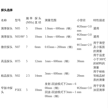
探头选择
频 率
探 头
名称
型号
测量范围
小管径
特性描述
(MHz)
直 径
Φ20mm×3.0
测厚探头
N05
5
10mm
1.0mm
～600mm（钢）
通用
mm
Φ20mm×3.0
测厚探头
N05/90
°
5
10mm
1.0mm
～600mm（钢）
通用
mm
用于薄壁
Φ15mm×2.0
微径探头
N07
7
6mm
0.65mm
～200mm（钢）
及小弧面
mm
的测量
用于温度
小于300℃
高温探头
HT5
5
12mm
1mm
～600mm（钢）
30mm
的材料的
测量
用于铸铁
3mm
～600mm（钢）
粗晶探头
N02
2.5
14mm
20mm
等粗晶材
质的测量
发射-回波模式下2mm～6
用于穿透
窄脉冲探
00mm（钢）
Φ20mm×3.0
P5EE
5
10mm
涂层测厚
头
回波-回波模式下3mm～1
mm
00mm（钢）