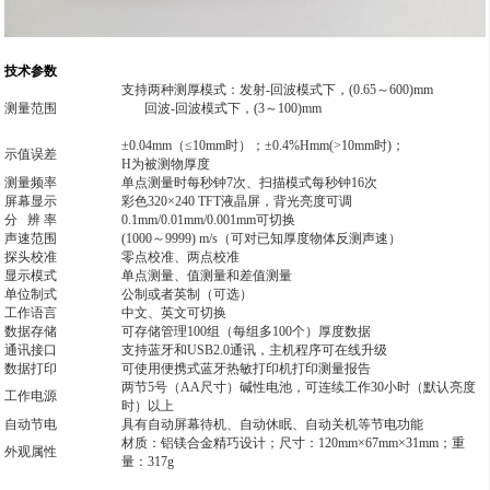
技术参数
支持两种测厚模式：发射-回波模式下，(0.65～600)mm
测量范围
回波-回波模式下，(3～100)mm
±0.04mm（≤10mm时）；±0.4%Hmm(>10mm时)；
示值误差
H
为被测物厚度
测量频率
单点测量时每秒钟7次、扫描模式每秒钟16次
屏幕显示
彩色320×240 TFT液晶屏，背光亮度可调
分 辨 率
0.1mm/0.01mm/0.001mm
可切换
声速范围
(1000
～9999) m/s（可对已知厚度物体反测声速）
探头校准
零点校准、两点校准
显示模式
单点测量、值测量和差值测量
单位制式
公制或者英制（可选）
工作语言
中文、英文可切换
数据存储
可存储管理100组（每组多100个）厚度数据
通讯接口
支持蓝牙和USB2.0通讯，主机程序可在线升级
数据打印
可使用便携式蓝牙热敏打印机打印测量报告
两节5号（AA尺寸）碱性电池，可连续工作30小时（默认亮度
工作电源
时）以上
自动节电
具有自动屏幕待机、自动休眠、自动关机等节电功能
材质：铝镁合金精巧设计；尺寸：120mm
×67mm×31mm；重
外观属性
量：317g