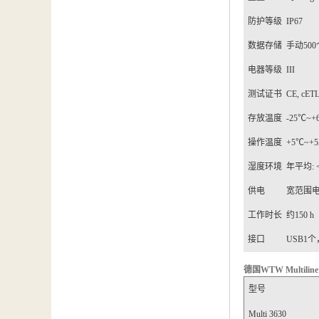
防护等级
IP67
数据存储
手动
500
电器等级
III
测试证书
CE, cET
存放温度
-25
℃
~+
操作温度
+5
℃
~+5
湿度环境
年平均
:
供电
宽范围
工作时长
约
150 h
接口
USB1
个
德国
WTW Multiline
型号
Multi 3630