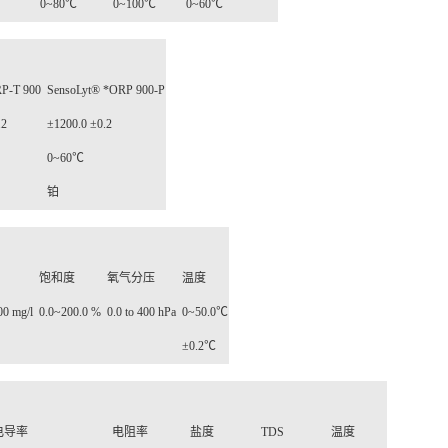
0~80
℃
0~100
℃
0~60
℃
P-T 900
SensoLyt® *ORP 900-P
.2
±
1200.0
±
0.2
0~60
℃
铂
饱和度
氧气分压
温度
00 mg/l
0.0~200.0 %
0.0 to 400 hPa
0~50.0
℃
±
0.2
℃
电导率
电阻率
盐度
TDS
温度