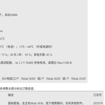
个，自动
10000
Lus
65
℃
5
℃
（电池）；
+5
℃
~+40
℃
（外接电源时）
 < 75 %
；
30
天
-1
年：
95 %
；其他天数
: 85 %
电源适配器，
4x 1.2 V NiMH
充电电池，或通过
Mini USB-B
，
IDS
电接口
3
个（
Multi 3630
）或
2
个（
Multi 3620
）或
1
个（
Multi 3510
）
多参数水质分析仪订购信息：
描述
订货号
基础套装，含主机
Multi 3630
，放于便携箱内，另有其他附件。
2FD570