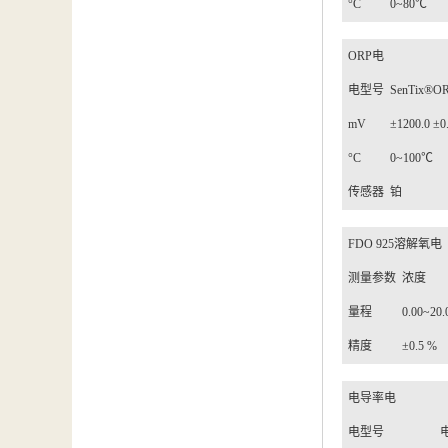
°
C
0~80
℃
ORP
电
电型号
SenTix®OR
mV
±
1200.0
±
0
°
C
0~100
℃
传感器
铂
FDO 925
溶解氧电
测量参数
浓度
量程
0.00~20.
精度
±
0.5 %
电导率电
电型号