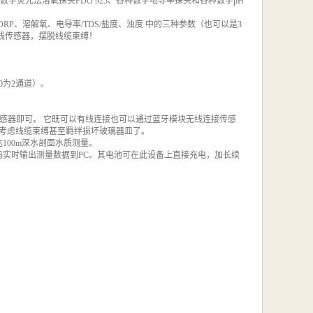
数字荧光法溶氧探头
FDO 925
、各种数字电导率探头和各种数字
pH
ORP
、溶解氧、电导率
/TDS/
盐度、浊度
中的三种参数（也可以是
3
线传感器，摆脱线缆束缚！
0
为
2
通道）。
感器即可。
它既可以有线连接也可以通过蓝牙模块无线连接传感
考虑线缆束缚甚至羁绊损坏玻璃器皿了。
达
100m
深水剖面水质测量。
码实时输出测量数据到
PC
。其电池可在此设备上直接充电，加长续