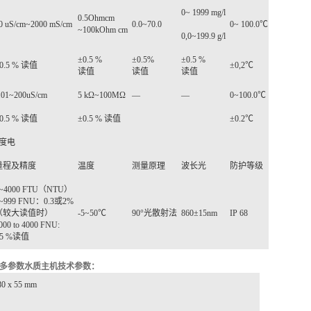
0~ 1999 mg/l
0.5Ohmcm
0 uS/cm~2000 mS/cm
0.0~70.0
0~ 100.0
℃
~100kOhm cm
0,0~199.9 g/l
±
0.5 %
±
0.5%
±
0.5 %
0.5 %
读值
±
0,2
℃
读值
读值
读值
.01~200uS/cm
5 k
Ω
~100M
Ω
—
—
0~100.0
℃
0.5 %
读值
±
0.5 %
读值
±
0.2
℃
度电
量程及精度
温度
测量原理
波长光
防护等级
~4000 FTU
（
NTU
）
~999 FNU
：
0.3
或
2%
（较大读值时）
-5~50
℃
90°
光散射法
860±15nm
IP 68
000 to 4000 FNU:
5 %
读值
多参数水质主机技术参数：
80 x 55 mm