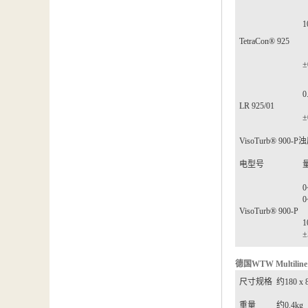
1
TetraCon® 925
±
0
LR 925/01
±
VisoTurb® 900-P
浊
电型号
0
0
VisoTurb® 900-P
1
±
德国
WTW Multiline
尺寸规格
约
180 x 
重量
约
0.4kg