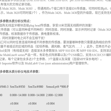
单通道数字水质仪替代
Oxi 3310 IDS
、
Cond 3310 IDS
、
pH 3310 IDS
和
Multi 3410
，可接
具有强大的文档记录功能。
括
Multi 3620
、
Multi 3630
），带通用的
x
个接口用于连接
IDS
传感器，可同时检测
pH
、
显示，
Multi 3620
可同时接
2
个），作为
Multi 3420
、
Multi 3430
型的升级款，现已支持无
多参数水质分析仪特点：
选购无线蓝牙模块连接
plug head
传感器，享受
10
米范围无线羁绊的测量！
支传感器（可以是同种或不同种的）同时连接，同时测量、显示并同时记录（
Multi 362
字传感器，校准数据存于传感器，换电重新校准。
器，同时测量时电之间不会互相干扰！
插口可以同时任意连接同种或不同参数的传感器，要测量哪种参数只需要选购相应的传
测量不易接近的区域的样品（如培养箱、通风橱、毒气区内……），此外，您再也不必
36x0
支持（有线或无线）连接深水多参数探头
MPP 910 IDS
和
MPP 930 IDS
，支持深
the MultiLine® series
产品一样，有彩色点阵屏幕以及
2
个
USB
插口，支持
ASCII/CSV
编
记录，每个记录包含多达
3
个主参数、
3
个温度以及深度（连接
MPP
深水电时）。
 Importer
软件以及
MultiLab® User (user administration)
用户管理软件。
多参数水质分析仪电技术参数：
/940-3
SenTix®950
SenTix®980
SensoLyt® *900-P
00
0.000~14.000
0.000~14.000
2.000~12.000
±
0.004
±
0.004
±
0.004