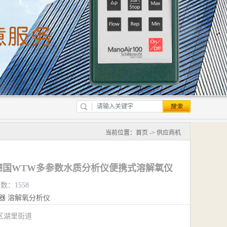
当前位置：
首页
->
供应商机
S SET3德国WTW多参数水质分析仪便携式溶解氧仪
数：1558
器
溶解氧分析仪
区湖里街道