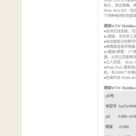
Multi 3510 IDS
便携
汽车维修检测设备
探头，测试准确，
Multi 36x0 IDS
（包
个同种电同时连接
德国
WTW Multiline
●支持无线连接，可
●
3
通道，支持多三
●自动智能识别数
●电隔离连接传感
●
3
通道
4
参数：
3
个
器，从而让您能够
●让人的是：
Multi 
●
Multi 36x0,
跟其他
航。多
10000
个存储
●包装内含
MultiLab®
德国
WTW Multiline
pH
电
电型号
SenTix®940
pH
0.000~14.0
精度
±
0.004