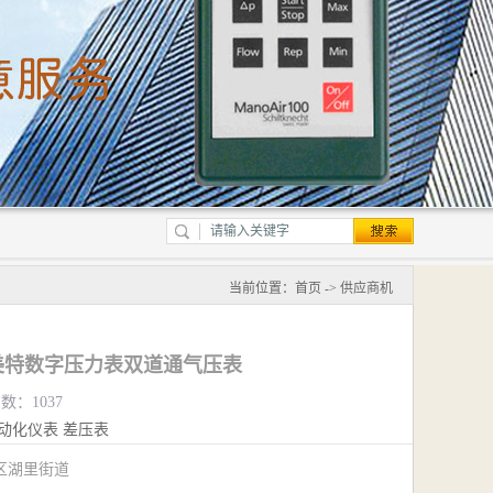
当前位置：
首页
->
供应商机
国森美特数字压力表双道通气压表
数：1037
动化仪表
差压表
区湖里街道