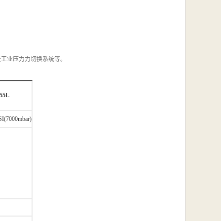
检查工业压力力切换系统等。
655L
SI(7000mbar)