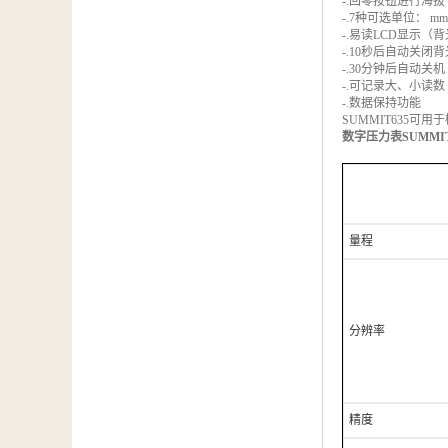
-.回零按钮进行海
汽车维修检测设备
-.7种可选单位： mmHg, 
-.易读LCD显示（背
-.10秒后自动关闭背
-.30分钟后自动关机 
-.可记录大、小读数
-.数据保持功能
SUMMIT635
数字压力表SUMMI
量程
分辨率
精度