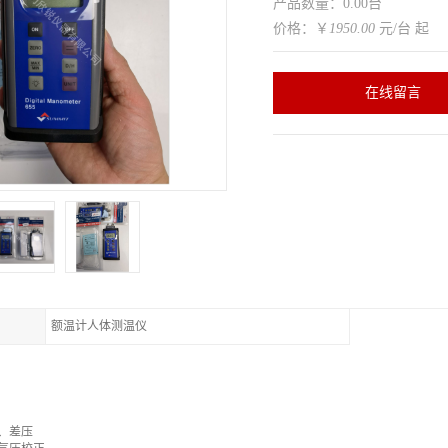
产品数量：0.00台
价格：￥
1950.00
元/台 起
在线留言
额温计人体测温仪
压、差压