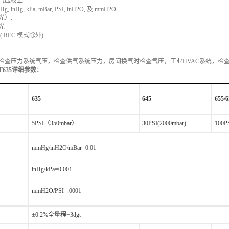
拔气压校正
inHg, kPa, mBar, PSI, inH2O, 及 mmH2O.
光）.
光
( REC 模式除外)
可用于检查压力系统气压，检查供气系统压力，房间换气时检查气压，工业HVAC系统，
T635详细参数：
635
645
655/
5PSI（350mbar）
30PSI(2000mbar)
100P
mmHg/inH2O/mBar=0.01
inHg/kPa=0.001
mmH2O/PSI=.0001
±0.2%全量程+3dgt