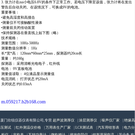
3. 张力计在zui小电压6.8V的条件下正常工作。若电压下降至该值，张力计将在发出
警告后自动关闭。在该情况下，可换成9V的电池。
重要事项：
•避免高湿度和高撞击
•测量仪不可接触酸性液体
•测量前关闭传动装置
•保持探测器在垂直线上如下图（略）
技术规格：
测量范围： 10Hz-500Hz
测量数值分辨率： 1Hz
长*宽*高： 120mm*60mm*25mm，探测器约20cm长
重量： 约160g
探测器： 采用清晰光电电子，红外线
电池： 9V直板电池
测量值读取： 4位液晶显示测量值
电流消耗： 打开状态 约20mA
关闭状态 约0.03mA
m.059217.b2b168.com
厦门欣锐仪器仪表有限公司,专营
超声波测厚仪
|
涂层测厚仪
|
噪声仪厂家
|
绝缘高
压测试
|
红外测温仪价格
|
万用表生产厂家
|
LCR测试表
|
汽车用钳形表
|
电力分
析仪
|
兆欧表
|
瓦特功率计
|
微欧姆计
|
接地电阻仪
|
钳形泄漏电流
| 等业务,有