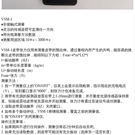
VSM-1
♦非接触式测量
♦灵活的传感器臂可监测任一方向
♦用光电测量方法数据
♦测量周波区域:10Ｈz～5000Ｈz
VSM-1皮带张力仪用来测量皮带的预拉伸。通过量程内所产生的共鸣，能容易的推
断出皮带的预拉伸，能得到以下方程：Fstat=4*m*Lf2*f
f=振动频率（HZ）
m=带单位长度重量（kg/m）
Lf=振动链长度（m）
Fstat=张力（N）
测量方法：
1. 按一下测量仪上的“ON/OFF”，仪表上会显示自我检测，指示现在的充电电压
（V）。等到窗口显示“0000”，则张力计也准备完成。
2. 将带有光源的探测器放置在带上1-20mm进行测量，并尽量使光源传感器保持垂
直。轻敲或震动皮带使其震动并开始测量。张力计将通过音波信号成功测量。
3. 读取皮带震动频率（HZ）关闭窗口。
4. 如有多个振动评估，VSM-1将继续测量，覆盖之前的测量值。
5. 按“ON/OFF”关闭测量仪。
操作注意事项：
1. 如果期间不进行任何操作，测量仪将在2分钟后自动关闭。
2. 如果无法读取数据，则皮带可能没有充分振动（选择另一适宜长度）