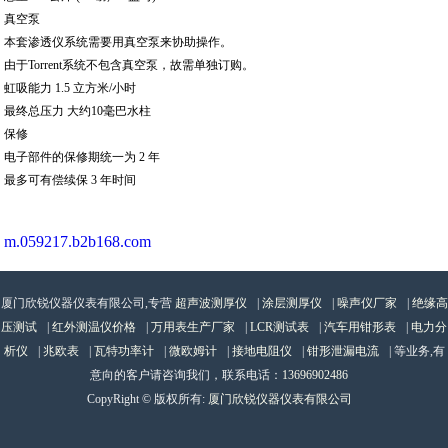
真空泵
本套渗透仪系统需要用真空泵来协助操作。
由于Torrent系统不包含真空泵，故需单独订购。
虹吸能力 1.5 立方米/小时
最终总压力 大约10毫巴水柱
保修
电子部件的保修期统一为 2 年
最多可有偿续保 3 年时间
m.059217.b2b168.com
厦门欣锐仪器仪表有限公司,专营
超声波测厚仪
|
涂层测厚仪
|
噪声仪厂家
|
绝缘高
压测试
|
红外测温仪价格
|
万用表生产厂家
|
LCR测试表
|
汽车用钳形表
|
电力分
析仪
|
兆欧表
|
瓦特功率计
|
微欧姆计
|
接地电阻仪
|
钳形泄漏电流
| 等业务,有
意向的客户请咨询我们，联系电话：
13696902486
CopyRight © 版权所有:
厦门欣锐仪器仪表有限公司