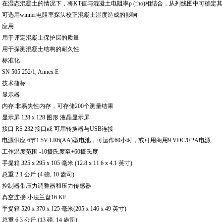
在湿态混凝土的情况下，将KT值与混凝土电阻率ρ (rho)相结合，从列线图中可确定
可选用winner电阻率探头校正混凝土湿度造成的影响
应用
用于评定混凝土保护层的质量
用于探测混凝土结构的耐久性
标准化
SN 505 252/1, Annex E
技术指标
显示器
内存 非易失性内存，可存储200个测量结果
显示屏 128 x 128 图形 液晶显示屏
接口 RS 232 接口或 可用转换器与USB连接
电源供应 6节1.5V LR6(AA)型电池，可运作60小时，或可用商用9 VDC/0.2A电源
工作温度范围 -10摄氏度至+60摄氏度
手提箱 325 x 295 x 105 毫米 (12.8 x 11.6 x 4.1 英寸)
总重 2.1 公斤 (4 磅, 10 盎司)
控制器带压力调整器和压力传感器
真空连接 小法兰盘16 KF
手提箱 520 x 370 x 125 毫米(205 x 146 x 49 英寸)
总重 6.3 公斤 (13 磅, 14 盎司)