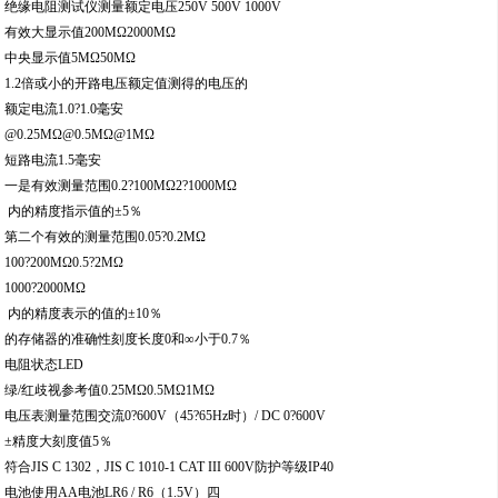
绝缘电阻测试仪测量额定电压250V 500V 1000V
有效大显示值200MΩ2000MΩ
中央显示值5MΩ50MΩ
1.2倍或小的开路电压额定值测得的电压的
额定电流1.0?1.0毫安
@0.25MΩ@0.5MΩ@1MΩ
短路电流1.5毫安
一是有效测量范围0.2?100MΩ2?1000MΩ
内的精度指示值的±5％
第二个有效的测量范围0.05?0.2MΩ
100?200MΩ0.5?2MΩ
1000?2000MΩ
内的精度表示的值的±10％
的存储器的准确性刻度长度0和∞小于0.7％
电阻状态LED
绿/红歧视参考值0.25MΩ0.5MΩ1MΩ
电压表测量范围交流0?600V（45?65Hz时）/ DC 0?600V
±精度大刻度值5％
符合JIS C 1302，JIS C 1010-1 CAT III 600V防护等级IP40
电池使用AA电池LR6 / R6（1.5V）四