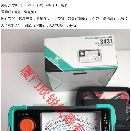
外形尺寸97（L）×156（W）×46（D）毫米
重量约430克（含电池）
附件7260（远程开关，测量探头），7261（鳄鱼代码集），9173（便携箱），8017
A（尾架长），9121（肩带），AA电池×4，手动