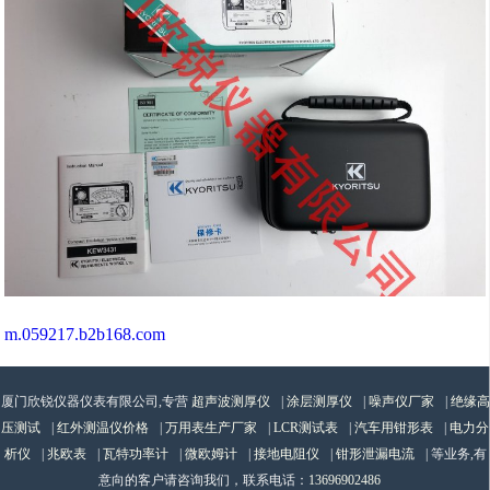
m.059217.b2b168.com
厦门欣锐仪器仪表有限公司,专营
超声波测厚仪
|
涂层测厚仪
|
噪声仪厂家
|
绝缘高
压测试
|
红外测温仪价格
|
万用表生产厂家
|
LCR测试表
|
汽车用钳形表
|
电力分
析仪
|
兆欧表
|
瓦特功率计
|
微欧姆计
|
接地电阻仪
|
钳形泄漏电流
| 等业务,有
意向的客户请咨询我们，联系电话：
13696902486