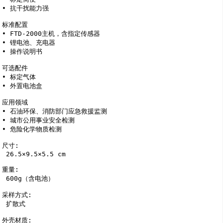
• 抗干扰能力强

标准配置

• FTD-2000主机，含指定传感器

• 锂电池、充电器

• 操作说明书

可选配件

• 标定气体

• 外置电池盒

应用领域

• 石油环保、消防部门应急救援监测

• 城市公用事业安全检测

• 危险化学物质检测

尺寸: 

 26.5×9.5×5.5 cm

重量: 

 600g（含电池）

采样方式: 

 扩散式

外壳材质: 
