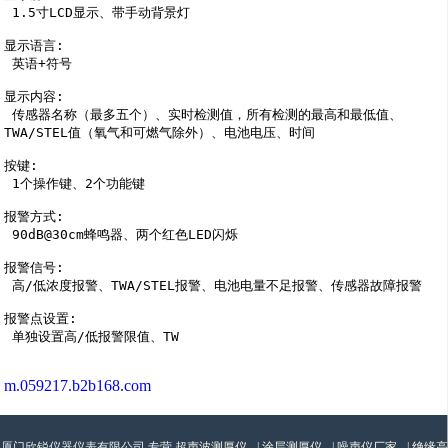
 1.5寸LCD显示、带手动背景灯

显示语言: 

 英语+符号

显示内容: 

 传感器名称（最多五个）、实时检测值，所有检测的最高和最低值、
TWA/STEL值（氧气和可燃气除外）、电池电压、时间

按键: 

 1个操作键、2个功能键

报警方式: 

 90dB@30cm蜂鸣器、两个红色LED闪烁

报警信号: 

 高/低浓度报警、TWA/STEL报警、电池电量不足报警、传感器故障报警

报警点设置: 

 单独设置高/低报警限值、TW
m.059217.b2b168.com
厦门欣锐仪器仪表有限公司,专营
超声波测厚仪
|
涂层测厚仪
|
噪声仪厂家
|
绝缘高