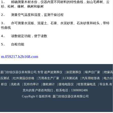
1.   精确测量木材水份，仪器内置不同材料的特性曲线，如山毛榉树、云
杉、松树、橡树、枫树和枞树  

2.   测量空气温度和湿度，监测干燥过程 

3.   亦可测量水泥板、混凝土、石膏、水泥砂浆、石灰砂浆和砖头，带特
性曲线 

4.   读数锁定功能，便于读数 

5.   自检功能
m.059217.b2b168.com
厦门欣锐仪器仪表有限公司,专营
超声波测厚仪
|
涂层测厚仪
|
噪声仪厂家
|
绝缘高
压测试
|
红外测温仪价格
|
万用表生产厂家
|
LCR测试表
|
汽车用钳形表
|
电力分
析仪
|
兆欧表
|
瓦特功率计
|
微欧姆计
|
接地电阻仪
|
钳形泄漏电流
| 等业务,有
意向的客户请咨询我们，联系电话：
13696902486
CopyRight © 版权所有:
厦门欣锐仪器仪表有限公司