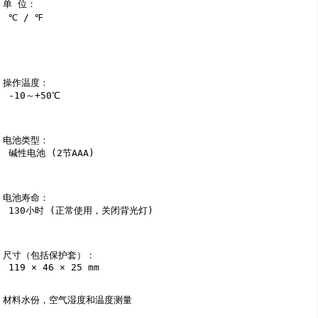
单 位：

 ℃ / ℉

操作温度：

 -10～+50℃

电池类型：

 碱性电池 (2节AAA)

电池寿命：

 130小时 (正常使用，关闭背光灯)

尺寸（包括保护套）：

 119 × 46 × 25 mm

材料水份，空气湿度和温度测量 
