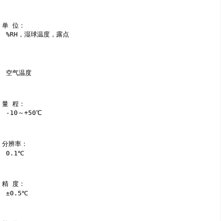
单 位：

 %RH，湿球温度，露点

 空气温度

量 程：

 -10～+50℃

分辨率：

 0.1℃

精 度：

 ±0.5℃
