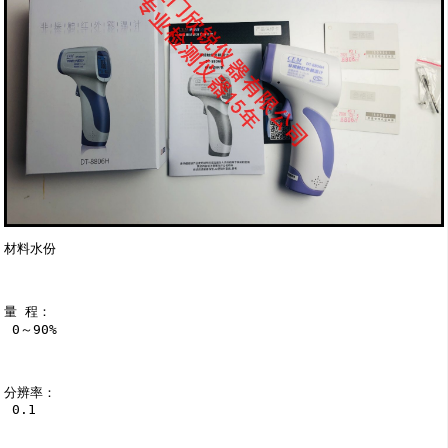
材料水份

量 程：

 0～90%

分辨率：

 0.1
