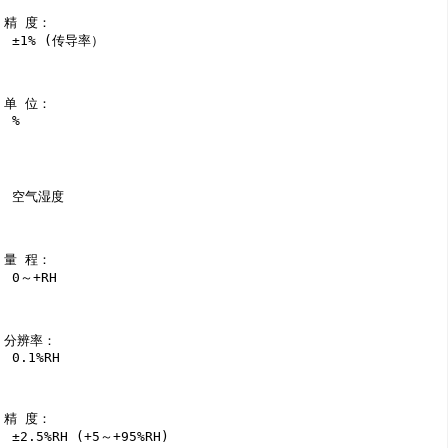
精 度：

 ±1% (传导率）

单 位：

 %

 空气湿度

量 程：

 0～+RH

分辨率：

 0.1%RH

精 度：

 ±2.5%RH (+5～+95%RH)
