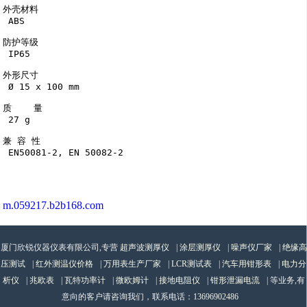
外壳材料

 ABS

防护等级

 IP65

外形尺寸

 Ø 15 x 100 mm

质    量

 27 g

兼 容 性

 EN50081-2, EN 50082-2

m.059217.b2b168.com
厦门欣锐仪器仪表有限公司,专营
超声波测厚仪
|
涂层测厚仪
|
噪声仪厂家
|
绝缘高
压测试
|
红外测温仪价格
|
万用表生产厂家
|
LCR测试表
|
汽车用钳形表
|
电力分
析仪
|
兆欧表
|
瓦特功率计
|
微欧姆计
|
接地电阻仪
|
钳形泄漏电流
| 等业务,有
意向的客户请咨询我们，联系电话：
13696902486