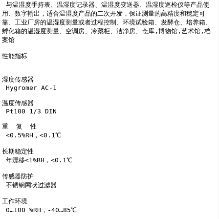
 与温湿度手持表、温湿度记录器、温湿度变送器、温湿度巡检仪等产品使
用、数字输出，适合温湿度产品的二次开发，保证测量的高精度和稳定可
靠、工业厂房的温湿度测量或者过程控制、环境试验箱、发酵仓、培养箱、
孵化箱的温湿度测量、空调房、冷藏柜、洁净房、仓库,博物馆,艺术馆,档
案馆

性能指标

湿度传感器

 Hygromer AC-1

温度传感器

 Pt100 1/3 DIN

重  复  性

 <0.5%RH，<0.1℃

长期稳定性

 年漂移<1%RH，<0.1℃

传感器防护

 不锈钢网状过滤器

工作环境

 0…100 %RH，-40…85℃
