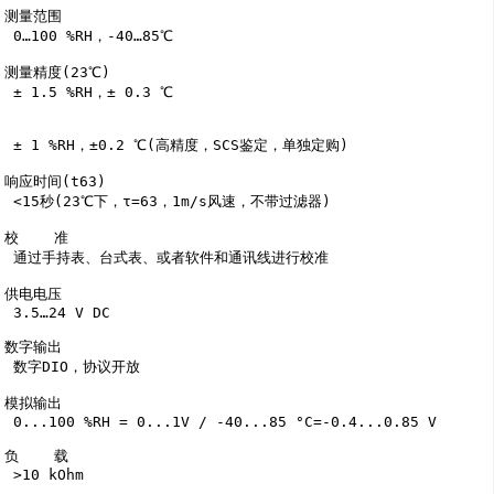
测量范围

 0…100 %RH，-40…85℃

测量精度(23℃)

 ± 1.5 %RH，± 0.3 ℃

 ± 1 %RH，±0.2 ℃(高精度，SCS鉴定，单独定购)

响应时间(t63)

 <15秒(23℃下，τ=63，1m/s风速，不带过滤器)

校    准

 通过手持表、台式表、或者软件和通讯线进行校准

供电电压

 3.5…24 V DC

数字输出

 数字DIO，协议开放 

模拟输出

 0...100 %RH = 0...1V / -40...85 °C=-0.4...0.85 V

负    载

 >10 kOhm
