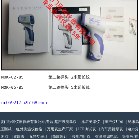
MOK-02-B5          第二路探头 2米延长线

m.059217.b2b168.com
厦门欣锐仪器仪表有限公司,专营
超声波测厚仪
|
涂层测厚仪
|
噪声仪厂家
|
绝缘高
压测试
|
红外测温仪价格
|
万用表生产厂家
|
LCR测试表
|
汽车用钳形表
|
电力分
析仪
|
兆欧表
|
瓦特功率计
|
微欧姆计
|
接地电阻仪
|
钳形泄漏电流
| 等业务,有