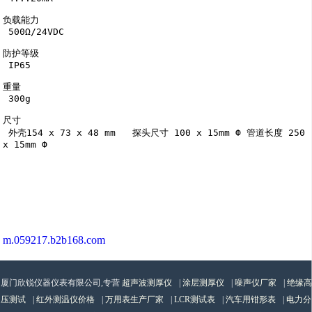
负载能力

 500Ω/24VDC

防护等级

 IP65

重量

 300g

尺寸

 外壳154 x 73 x 48 mm   探头尺寸 100 x 15mm Ф 管道长度 250 
x 15mm Ф

m.059217.b2b168.com
厦门欣锐仪器仪表有限公司,专营
超声波测厚仪
|
涂层测厚仪
|
噪声仪厂家
|
绝缘高
压测试
|
红外测温仪价格
|
万用表生产厂家
|
LCR测试表
|
汽车用钳形表
|
电力分