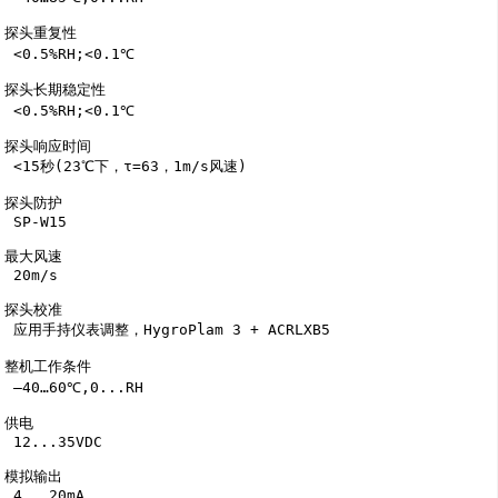
探头重复性

 <0.5%RH;<0.1℃

探头长期稳定性

 <0.5%RH;<0.1℃

探头响应时间

 <15秒(23℃下，τ=63，1m/s风速)

探头防护

 SP-W15

最大风速

 20m/s

探头校准

 应用手持仪表调整，HygroPlam 3 + ACRLXB5

整机工作条件

 –40…60℃,0...RH

供电

 12...35VDC

模拟输出

 4...20mA 
