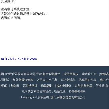
安全操作：

没有制冷系统过加注； 

无制冷剂通过简易管泄漏的危险； 

内置的止回阀。

m.059217.b2b168.com
厦门欣锐仪器仪表有限公司,专营
超声波测厚仪
|
涂层测厚仪
|
噪声仪厂家
|
绝缘高
压测试
|
红外测温仪价格
|
万用表生产厂家
|
LCR测试表
|
汽车用钳形表
|
电力分
析仪
|
兆欧表
|
瓦特功率计
|
微欧姆计
|
接地电阻仪
|
钳形泄漏电流
| 等业务,有
意向的客户请咨询我们，联系电话：
13696902486
CopyRight © 版权所有:
厦门欣锐仪器仪表有限公司