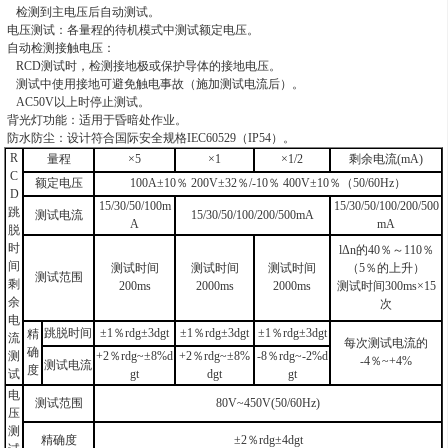
检测到主电压后自动测试。
电压测试：各量程的待机模式中测试额定电压。
自动检测接触电压：
RCD测试时，检测接地极或保护导体的接地电压。
测试中使用接地可避免触电事故（施加测试电流后）。
AC50V以上时停止测试。
背光灯功能：适用于昏暗处作业。
防水防尘：设计符合国际安全规格IEC60529（IP54）。
R
量程
×5
×1
×1/2
剩余电流
(mA)
C
额定电压
100A±10
％
200V±32
％
/-10
％
400V±10
％（
50/60Hz
）
D
15/30/50/100m
15/30/50/100/200/500
跳
测试电流
15/30/50/100/200/500mA
A
mA
脱
时
lΔn
的
40
％～
110
％
间
测试时间
测试时间
测试时间
（
5
％的上升）
测试范围
剩
200ms
2000ms
2000ms
测试时间
300ms×15
余
次
电
跳脱时间
±1
％
rdg±3dgt
±1
％
rdg±3dgt
±1
％
rdg±3dgt
精
流
每次测试电流的
确
测
+2
％
rdg~±8%d
+2
％
rdg~±8%
-8
％
rdg~-2%d
-4
％
~+4%
测试电流
度
试
gt
dgt
gt
电
测试范围
80V~450V(50/60Hz)
压
测
精确度
±2
％
rdg±4dgt