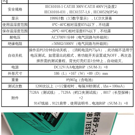
试
IEC61010-1 CAT.III 300V/CAT.II 400V
污染度
2
安全规格
IEC61010-031
，
IEC61557-1,6
，
IEC60529(IP54)
显示
1999
计数（
3.5
数字显示），
LCD
大屏幕
使用温湿度范围
0
℃
~40
℃
相对湿度
85%
以下，不结露
保存温湿度范围
-20
℃
~60
℃
相对湿度
85%
以下，不结露
耐电压
AC3700V/
分钟（电气回路与外箱间）
绝缘电阻
≥50MΩ/1000V
（电气回路与外箱间）
操作后约
3
分钟自动关机，（消耗电流约
75μA
），此功能不适用于
自动关机
电压测试。如需退出此模式，将功能开关设置成为
OFF
，再次选
择所需的测试量程。背光灯亮灯后
1
分钟上，自动熄灭。
电源
DC12V/AA
电池
R6P
（
SUM-3
）
×8
外形尺寸
186
（
L
）
×167
（
W
）
×89
（
D
）
mm
重量
约
965g
（含电池）
测试次数
1200
次以上（
×1/2
量程时，每隔
30
秒测试，
lΔn
＝
100mA
）
7128A
（测试线），
7129A
（鳄口夹测试线），
8017
（长型探棒）
附件
×2
9147
线箱，
9121
肩带，使用说明书，电池
R6P
（
SUM-3
）
×8