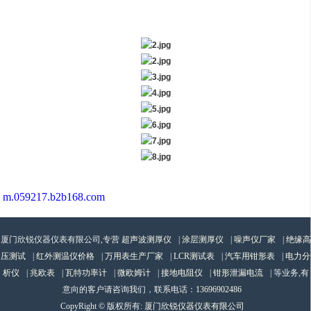
m.059217.b2b168.com
厦门欣锐仪器仪表有限公司,专营
超声波测厚仪
|
涂层测厚仪
|
噪声仪厂家
|
绝缘高
压测试
|
红外测温仪价格
|
万用表生产厂家
|
LCR测试表
|
汽车用钳形表
|
电力分
析仪
|
兆欧表
|
瓦特功率计
|
微欧姆计
|
接地电阻仪
|
钳形泄漏电流
| 等业务,有
意向的客户请咨询我们，联系电话：
13696902486
CopyRight © 版权所有:
厦门欣锐仪器仪表有限公司