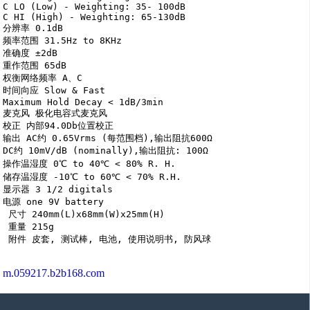
C LO (Low) - Weighting: 35- 100dB 

C HI (High) - Weighting: 65-130dB  

分辨率 0.1dB  

频率范围 31.5Hz to 8KHz  

准确度 ±2dB  

重作范围 65dB  

权衡网络频率 A、C  

时间向应 Slow & Fast  

Maximum Hold Decay < 1dB/3min  

麦克风 极化电容式麦克风  

校正 内部94.0Db位置校正   

输出 AC约 0.65Vrms (每范围档),输出阻抗600Ω 

DC约 10mV/dB (nominally),输出阻抗: 100Ω  

操作温湿度 0℃ to 40℃ < 80% R. H.  

储存温湿度 -10℃ to 60℃ < 70% R.H.  

显示器 3 1/2 digitals  

电源 one 9V battery  

 尺寸 240mm(L)x68mm(W)x25mm(H)  

 重量 215g  

 附件 皮套, 测试棒, 电池, 使用说明书, 防风球
m.059217.b2b168.com