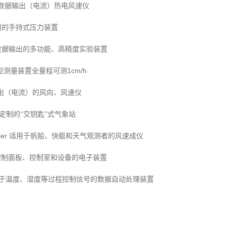
数据输出（电流）热电风速仪
用的手持式压力装置
数据输出的多功能、高精度实验装置
1cm/h
型测量装置全量程可测
出（电流）的风向、风速仪
定制的“交钥匙”式气象站
ter
适用于帆船、快艇和天气观测者的风速成仪
控制面板、控制室和设备的电子装置
于温度、湿度等过程控制信号的数据自动处理装置