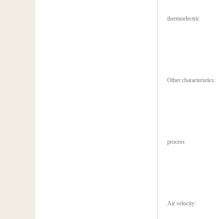
thermoelectric
Other characteristics:
process
Air velocity: