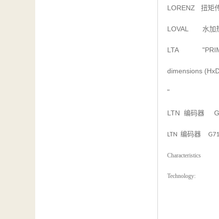
LORENZ
扭矩
LOVAL
水加
LTA "PRIMUS
dimensions (HxD
"
LTN
G71
编码器
编码器
LTN
G71DS
Characteristics
Technology: