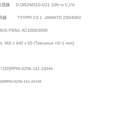
D-DR2/M310-G21 10N
m 0,1%
传感器
·
TYYPPI CS 1 JANNITE 230/400V
热器
 F9/50, AC1000/3000
): 465 x 440 x 50 (Tolerance +0/-1 mm)
DSPPIN-0256-141-24/HX
PPIN-0256-141-24/HX