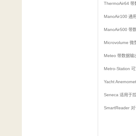
ThermoAir64
带
ManoAir100
通
ManoAir500
带
Microvolume
微
Meteo
带数据输
Metro-Station
可
Yacht Anemome
Seneca
适用于
SmartReader
对