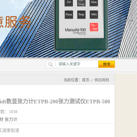
当前位置：
首页
->
供应商机
midt数显张力计ETPB-200张力测试仪ETPB-500
数：1838
材
张力计
区湖里街道