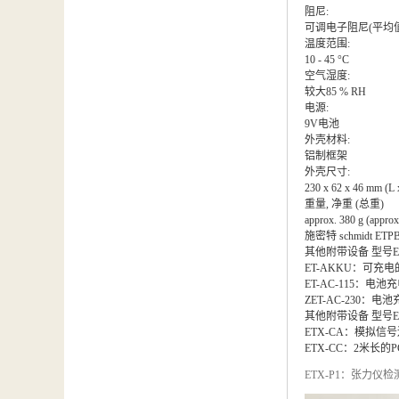
阻尼:
可调电子阻尼(平均值
温度范围:
10 - 45 °C
空气湿度:
较大85 % RH
电源:
9V电池
外壳材料:
铝制框架
外壳尺寸:
230 x 62 x 46 mm (L
重量, 净重 (总重)
approx. 380 g (approx
施密特 schmidt ET
其他附带设备 型号ETB,
ET-AKKU：可充电
ET-AC-115：电池
ZET-AC-230：电池
其他附带设备 型号ET
ETX-CA：模拟信
ETX-CC：2米长的
ETX-P1：张力仪