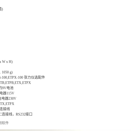
)
 x W x H)
. 1050 g)
PB-100,ETPX-100 张力仪选配件
ETPB,ETX,ETPX
的9V电池
充电器115V
充电器230V
X,ETPX
号连接线
PC连接线，RS232接口
检测软件