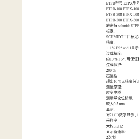
汽车维修检测设备
ETPB型号 ETPX
ETPB-100 ETPX-100 0
ETPB-200 ETPX-500 
ETPB-500 ETPX-500 
施密特 schmidt ET
标定:
SCHMIDT工厂标
精度:
± 1 % FS* and 
过载精度:
约10 % FS*, 可保
过载保护:
200 %
超量程
超出10 %无精度保
测量原理:
应变电桥
测量导轮位移量:
较大0.5 mm
显示:
3位LCD数字显示 , 10
采样率
大约5KHZ
显示新速率:
2次/秒