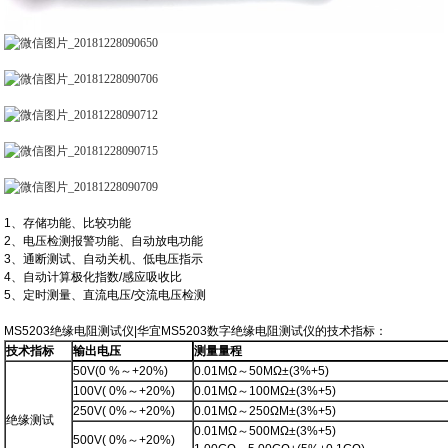
1、存储功能
、
比较功能
2、电压检测报警功能
、
自动放电功能
3、通断测试
、
自动关机
、
低电压指示
4、自动计算极化指数
/
感应吸收比
5、定时测量
、
直流电压
/
交流电压检测
MS5203绝缘电阻测试仪|华宜MS5203数字绝缘电阻测试仪的技术指标：
技术指标
输出电压
测量量程
50V(0 %
～
+20%)
0.01MΩ
～
50MΩ±(3%+5)
100V( 0%
～
+20%)
0.01MΩ
～
100MΩ±(3%+5)
250V( 0%
～
+20%)
0.01MΩ
～
250ΩM±(3%+5)
绝缘测试
0.01MΩ
～
500MΩ±(3%+5)
500V( 0%
～
+20%)