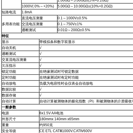
1.00GΩ
～
5.00GΩ±(5%+0.1GΩ)
1000V( 0%
～
+20%)
5.00GΩ
～
10.00GΩ±(10%+0.2GΩ)
短路电流
1.8mA
直流电压测量
0.1
～
1000V±0.5%
多用表功能
交流电压测量
0.1
～
750V±1%
通断测试
0.01Ω
～
200Ω±0.5%
特征
显示
带模拟条和数字双显示
自动关机
√
通断测试
√
交直流电压测量
√
欠压指示
√
锁定功能
在绝缘测试时可锁定数据
定时功能
在绝缘测试时有定时功能
自动放电
负载为电容性时会仪表会自动放电
数据比较
√
数据存储
√
自动计算
自动计算被测物体的极化指数（
PI
）和被测物体的介质吸收
一般参数
电源
6x1.5V AA
电池
外形尺寸
180mm
x 140mm x65mm
重量
约
950
克
安全等级
CE ETL CAT
Ⅲ
1000V.CAT
Ⅳ
600V