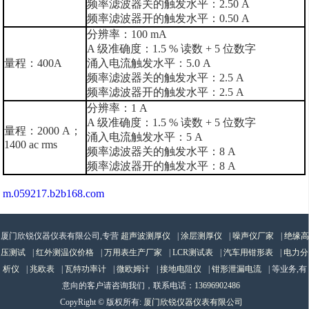
频率滤波器关的触发水平：2.50 A
频率滤波器开的触发水平：0.50 A
分辨率：100 mA
A 级准确度：1.5 % 读数 + 5 位数字
量程：400A
涌入电流触发水平：5.0 A
频率滤波器关的触发水平：2.5 A
频率滤波器开的触发水平：2.5 A
分辨率：1 A
A 级准确度：1.5 % 读数 + 5 位数字
量程：2000 A；
涌入电流触发水平：5 A
1400 ac rms
频率滤波器关的触发水平：8 A
频率滤波器开的触发水平：8 A
m.059217.b2b168.com
厦门欣锐仪器仪表有限公司,专营
超声波测厚仪
|
涂层测厚仪
|
噪声仪厂家
|
绝缘高
压测试
|
红外测温仪价格
|
万用表生产厂家
|
LCR测试表
|
汽车用钳形表
|
电力分
析仪
|
兆欧表
|
瓦特功率计
|
微欧姆计
|
接地电阻仪
|
钳形泄漏电流
| 等业务,有
意向的客户请咨询我们，联系电话：
13696902486
CopyRight © 版权所有:
厦门欣锐仪器仪表有限公司