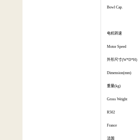
Bowl Cap.
电机转速
Motor Speed
外形尺寸(W*D*H)
Dimension(mm)
重量(kg)
Gross Weight
R502
France
法国