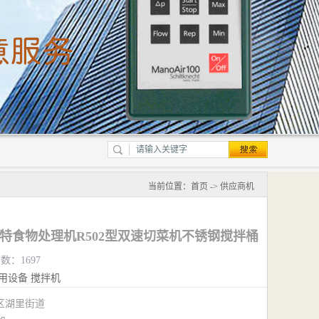
当前位置：
首页
->
供应商机
e罗伯特食物处理机R502型双速切菜机不锈钢搅拌桶
数：1697
用设备
搅拌机
区湖里街道