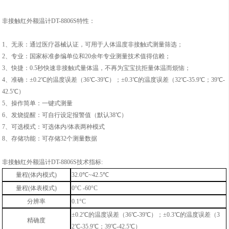
非接触红外额温计DT-8806S特性：
1、无汞：通过医疗器械认证，可用于人体温度非接触式测量筛选；
2、专业：国家标准参编单位和20余年专业测量技术值得信赖；
3、快捷：0.5秒快速非接触式量体温，不再为宝宝抗拒量体温而烦恼；
4、准确：±0.2℃的温度误差（36℃-39℃）；±0.3℃的温度误差（32℃-35.9℃；39℃-
42.5℃）
5、操作简单：一键式测量
6、发烧提醒：可自行设定报警值（默认38℃）
7、可选模式：可选体内/体表两种模式
8、存储功能：可存储32个测量数据
非接触红外额温计DT-8806S
技术指标:
量程
(
体内模式
)
32.0
℃
~42.5
℃
量程
(
体表模式
)
0
°C
-60
°C
分辨率
0.1
°C
±0.2℃的温度误差（36℃-39℃）；±0.3℃的温度误差（3
精确度
2℃-35.9℃；39℃-42.5℃）