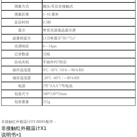
测量方式
额头
/
耳后非接触式
测量距离
1~10
厘米
反应时间
0.5
秒
显示
带背光源液晶显示屏
超量程提示
LCD
将显示
"Hi"/"Lo
"
光谱响应
6
～
14
μ
m
记录数据
32
组
自动关机
不操作约
7
秒后
操作温湿度
0
°C
-50
°C
/10
％～
90
％
RH
储存温湿度
-20
°C
-60
°C
/
＜
80
％
RH
电源
2节“AAA”7号电池
包装尺寸
180*130*55mm
包装重量
252g
非接触红外额温计DT-8806S配件：
非接触红外额温计X1
说明书×1