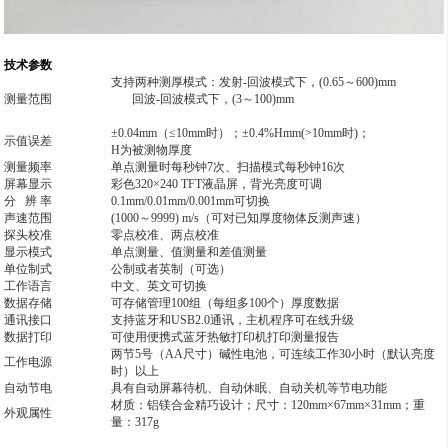
技术参数
支持两种测厚模式：发射-回波模式下，(0.65～600)mm
测量范围
回波-回波模式下，(3～100)mm
±0.04mm（≤10mm时）；±0.4%Hmm(>10mm时)；
示值误差
H
为被测物厚度
测量频率
单点测量时每秒钟7次、扫描模式每秒钟16次
屏幕显示
彩色320×240 TFT液晶屏，背光亮度可调
分 辨 率
0.1mm/0.01mm/0.001mm
可切换
声速范围
(1000
～9999) m/s（可对已知厚度物体反测声速）
探头校准
零点校准、两点校准
显示模式
单点测量、值测量和差值测量
单位制式
公制或者英制（可选）
工作语言
中文、英文可切换
数据存储
可存储管理100组（每组多100个）厚度数据
通讯接口
支持蓝牙和USB2.0通讯，主机程序可在线升级
数据打印
可使用便携式蓝牙热敏打印机打印测量报告
两节5号（AA尺寸）碱性电池，可连续工作30小时（默认亮度
工作电源
时）以上
自动节电
具有自动屏幕待机、自动休眠、自动关机等节电功能
材质：铝镁合金精巧设计；尺寸：120mm
×67mm×31mm；重
外观属性
量：317g