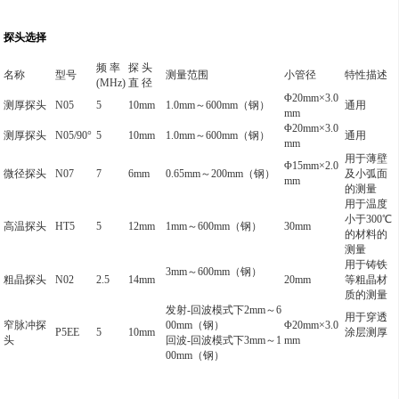
探头选择
频 率
探 头
名称
型号
测量范围
小管径
特性描述
(MHz)
直 径
Φ20mm×3.0
测厚探头
N05
5
10mm
1.0mm
～600mm（钢）
通用
mm
Φ20mm×3.0
测厚探头
N05/90
°
5
10mm
1.0mm
～600mm（钢）
通用
mm
用于薄壁
Φ15mm×2.0
微径探头
N07
7
6mm
0.65mm
～200mm（钢）
及小弧面
mm
的测量
用于温度
小于300℃
高温探头
HT5
5
12mm
1mm
～600mm（钢）
30mm
的材料的
测量
用于铸铁
3mm
～600mm（钢）
粗晶探头
N02
2.5
14mm
20mm
等粗晶材
质的测量
发射-回波模式下2mm～6
用于穿透
窄脉冲探
00mm（钢）
Φ20mm×3.0
P5EE
5
10mm
涂层测厚
头
回波-回波模式下3mm～1
mm
00mm（钢）