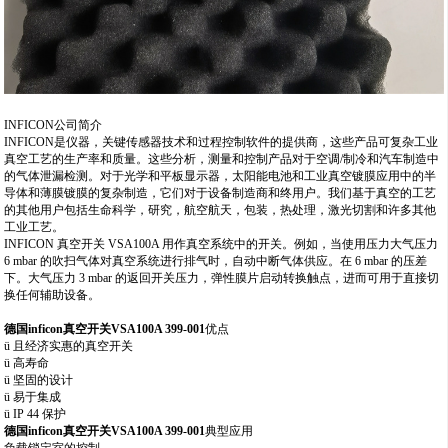
INFICON公司简介
INFICON是仪器，关键传感器技术和过程控制软件的提供商，这些产品可复杂工业
真空工艺的生产率和质量。这些分析，测量和控制产品对于空调/制冷和汽车制造中
的气体泄漏检测。对于光学和平板显示器，太阳能电池和工业真空镀膜应用中的半
导体和薄膜镀膜的复杂制造，它们对于设备制造商和终用户。我们基于真空的工艺
的其他用户包括生命科学，研究，航空航天，包装，热处理，激光切割和许多其他
工业工艺。
INFICON 真空开关 VSA100A 用作真空系统中的开关。例如，当使用压力大气压力
6 mbar 的吹扫气体对真空系统进行排气时，自动中断气体供应。在 6 mbar 的压差
下。大气压力 3 mbar 的返回开关压力，弹性膜片启动转换触点，进而可用于直接切
换任何辅助设备。
德国
inficon真空开关VSA100A 399-001
优点
ü
且经济实惠的真空开关
ü
高寿命
ü
坚固的设计
ü
易于集成
ü
IP 44 保护
德国
inficon真空开关VSA100A 399-001
典型应用