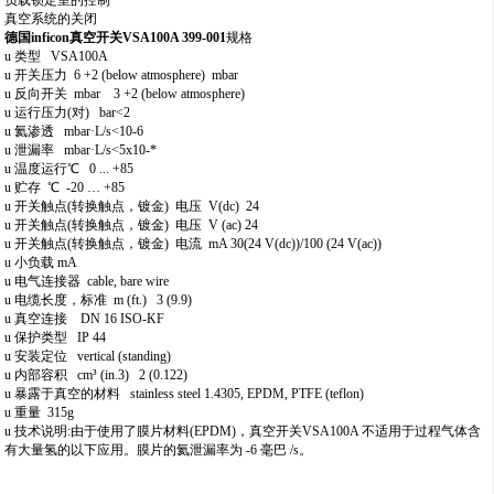
负载锁定室的控制
真空系统的关闭
德国
inficon真空开关VSA100A 399-001
规格
u
类型
VSA100A
u
开关压力
6 +2 (below atmosphere) mbar
u
反向开关
mbar 3 +2 (below atmosphere)
u
运行压力
(对) bar<2
u
氦渗透
mbar·L/s<10-6
u
泄漏率
mbar·L/s<5x10-*
u
温度运行
℃ 0 ... +85
u
贮存
℃ -20 … +85
u
开关触点
(转换触点，镀金) 电压 V(dc) 24
u
开关触点
(转换触点，镀金) 电压 V (ac) 24
u
开关触点
(转换触点，镀金) 电流 mA 30(24 V(dc))/100 (24 V(ac))
u
小负载
mA
u
电气连接器
cable, bare wire
u
电缆长度，标准
m (ft.) 3 (9.9)
u
真空连接
DN 16 ISO-KF
u
保护类型
IP 44
u
安装定位
vertical (standing)
u
内部容积
cm³ (in.3) 2 (0.122)
u
暴露于真空的材料
stainless steel 1.4305, EPDM, PTFE (teflon)
u
重量
315g
u
技术说明
:由于使用了膜片材料(EPDM)，真空开关VSA100A 不适用于过程气体含
有大量氢的以下应用。膜片的氦泄漏率为 -6 毫巴 /s。