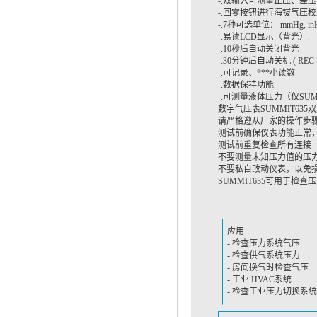
-.双输入可测量正压、差
-.回零按钮进行海拔气压
-.7种可选单位： mmHg, inHg, 
-.易读LCD显示（背光）.
-.10秒后自动关闭背光
-.30分钟后自动关机 ( RE
-.可记录、***小读数
-.数据保持功能
-.可测量液体压力
（仅SUMM
数字气压表SUMMIT63
请严格遵从厂家的操作步
测试前确保仪表功能正常
测试前重复检查所有连接
不要测量未知压力值的压
不要私自改动仪表，以免
SUMMIT635可用于
应用
-.检查压力系统气压.
-.检查供气系统压力.
-.房间换气时检查气压.
-.工业 HVAC系统
-.检查工业压力切换系统