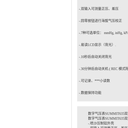
汽车维修检测设备
-.双输入可测量正压、差压
-.回零按钮进行海拔气压校正
-.7种可选单位： mmHg, inHg, kPa, 
-.易读LCD显示（背光）.
-.10秒后自动关闭背光
-.30分钟后自动关机 ( REC 模式
-.可记录、***小读数
-.数据保持功能
数字气压表SUMMIT635双通
数字气压表SUMMIT635
-.喷沙压制铝外壳