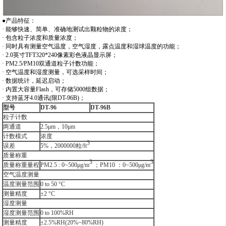
●产品特征：
· 能够快速、简单、准确地测试出颗粒物的浓度；
· 包含粒子浓度和质量浓度；
· 同时具有测量空气温度，空气湿度，露点温度和湿球温度的功能；
· 2.0英寸TFT320*240像素彩色液晶显示屏；
· PM2.5/PM10双通道粒子计数功能；
· 空气温度和湿度测量，可选采样时间；
· 数据统计，延迟启动；
· 内置大容量Flash，可存储5000组数据；
· 支持蓝牙4.0通讯(限DT-96B)；
型号
DT-96
DT-96B
粒子计数
两通道
2.5μm，10μm
计数模式
浓度
3
误差
5%，2000000粒/ft
质量称重
3
3
质量称重量程
PM2.5 : 0~500μg/m
；PM10 ：0~500μg/m
空气温度测量
温度测量范围
0 to 50 °C
测量精度
±2 °C
湿度测量
湿度测量范围
0 to 100%RH
测量精度
±2.5%RH(20%~80%RH)