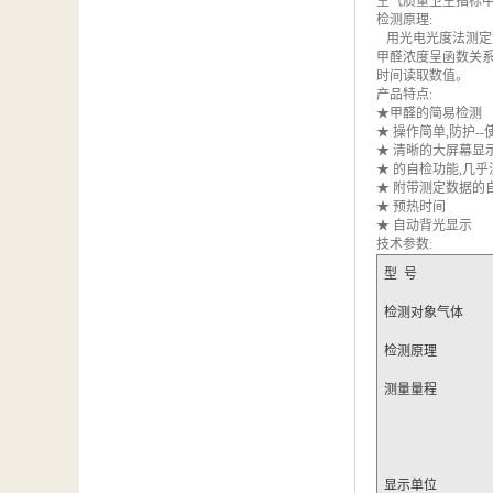
空气质量卫生指标中甲醛
汽车维修检测设备
检测原理:
用光电光度法测定
甲醛浓度呈函数关
时间读取数值。
产品特点:
★甲醛的简易检测
★ 操作简单,防护
--
★ 清晰的大屏幕显
★ 的自检功能,几
★
附带测定数据的
★ 预热时间
★ 自动背光显示
技术参数:
型 号
检测对象气体
检测原理
测量量程
显示单位