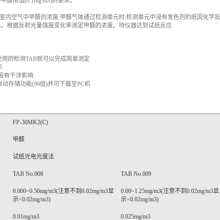
限值(0.1mg/m3)的要求
。
室内空气中甲醛的浓度,甲醛气体通过检测单元时,检测单元中浸有发色剂的纸因化学
系。根据反射光量强度变化率测定甲醛的浓度。待仪器达到试纸反应
使用的检测
TAB
就可以完成简单测定
示
乎没有干涉影响
自动存储功能
(99
组
)
并可下载至
PC
机
FP-30MK2
(
C
)
甲醛
试纸光电光度法
TAB No.008
TAB No.009
0.000
~
0.50mg/m3(
注意不到
0.02mg/m3
显
0.00
~
1.25mg/m3(
注意不到
0.02mg/m3
显
示<
0.02mg/m3
)
示<
0.02mg/m3
)
0.01mg/m3
0.025mg/m3