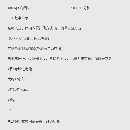
1800s(30
分钟)
900S
(
15
分钟)
LCD
数字显示
泵吸入式、时间内累计值方式 吸引流量:
0.5L/min
-10
°
~+
40
°
RH
以下(无冷凝)
存储检测记录
99
条(检测后自动存储)
电池电压低、传感器不良、泵接触不良、机器系统错误、温度异常等
4
节
5
号碱性电池
大约
12
小时
80*150*40mm
250g
, ,
自动记忆式数据记录器、时钟功能