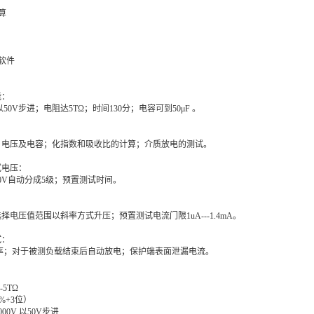
算
软件
能：
V，以50V步进；电阻达5TΩ；时间130分；电容可到50μF 。
：
、电压及电容；化指数和吸收比的计算；介质放电的测试。
试电压：
00V自动分成5级；预置测试时间。
电压值范围以斜率方式升压；预置测试电流门限1uA---1.4mA。
试：
频率；对于被测负载结束后自动放电；保护端表面泄漏电流。
-5TΩ
%+3位）
5000V 以50V步进