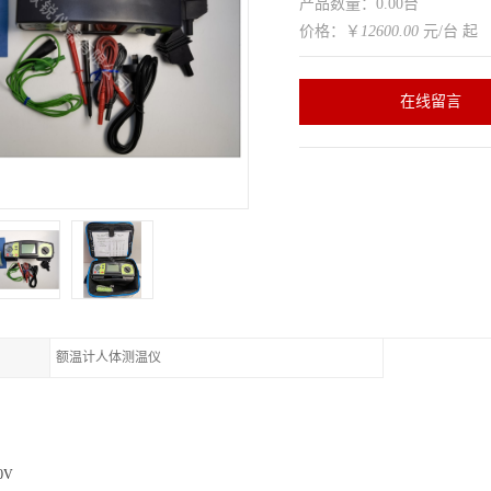
产品数量：0.00台
价格：￥
12600.00
元/台 起
在线留言
额温计人体测温仪
0V