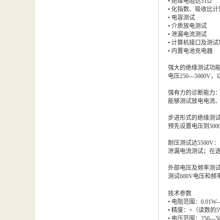
• 绝缘电阻达5TΩ
汽车维修检测设备
• 化指数、吸收比计
• 电容测试
• 介质放电测试
• 泄漏电流测试
• 计算机接口及测试
• 内置电池充电器
强大的绝缘测试功
电压250---5000
强有力的诊断能力
能够测试放电电流
步进形式的绝缘测
预先设置电压到50
耐压测试达5500V：
泄漏电流测试；在选择
外部电压及频率测
测试600V电压和
技术参数
• 电阻范围：0.01W--
• 精度：+（读数的5
• 电压范围：250---