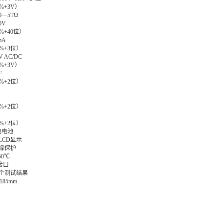
%+3V）
--5TΩ
0V
%+40位）
mA
%+3位）
V AC/DC
%+3V）
F
%+2位）
%+2位）
9
%+2位）
充电电池
LCD显示
绝缘保护
50℃
2接口
0个测试结果
 185mm