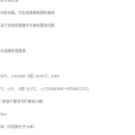
、显示和记录
计分析功能，可生成表格和图形曲线
解决了现场传感器不方便布置的问题
置
显示温度和湿度值
0℃、5-95%RH B型 -40-85℃、0-RH
℃、±3% B型 ±0.3℃、 ±1.5%RH(5RH～95％RH,25℃)
路（依客户要求可扩展到14路）
0cm
0米（可定制大于10米）