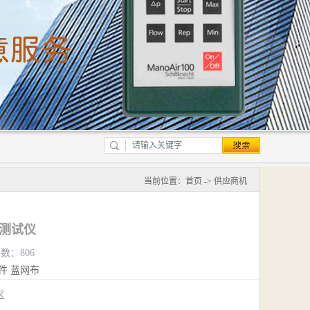
当前位置：
首页
->
供应商机
度测试仪
览数：806
件
蓝网布
江区