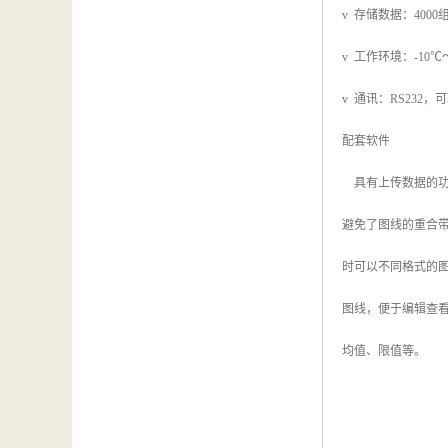
v 存储数据：400
v 工作环境：-10℃
v 通讯：RS232，可
配套软件
具有上传数据的功
避免了图线的重合带
时可以不同格式的图
图线，便于编辑查
均值、限值等。