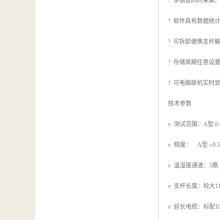
? 多通道同时采集
? 软件具有数据统
? 可拆卸便携支杆
? 存储周期任意设
? 可电脑联机实时
技术参数
v 测试范围：A型 0-5
v 精度： A型 ±0.5
v 温湿度通道：5
v 支杆长度：较大11
v 延长电缆：标配1