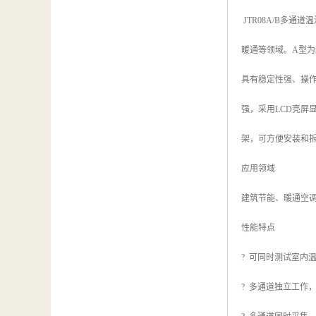
汽车维修检测设备
JTR08A/B多
暖通等领域。A型
具有稳定性强、操
强，采用LCD亮屏
架，可方便安装和
应用领域
建筑节能、暖通空
性能特点
? 可同时测试室内
? 多通道独立工作