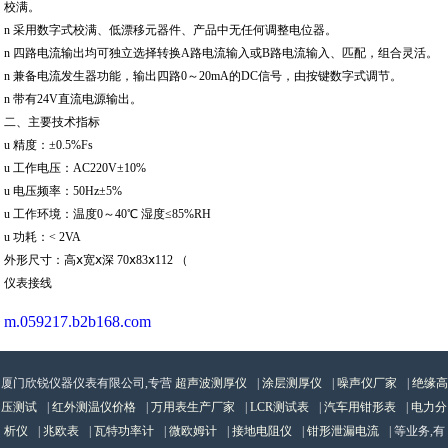
校满。
n 采用数字式校满、低漂移元器件、产品中无任何调整电位器。
n 四路电流输出均可独立选择转换A路电流输入或B路电流输入、匹配，组合灵活。
n 兼备电流发生器功能，输出四路0～20mA的DC信号，由按键数字式调节。
n 带有24V直流电源输出。
二、主要技术指标
u 精度：±0.5%Fs
u 工作电压：AC220V±10%
u 电压频率：50Hz±5%
u 工作环境：温度0～40℃ 湿度≤85%RH
u 功耗：< 2VA
外形尺寸：高ⅹ宽ⅹ深 70ⅹ83ⅹ112 （
仪表接线
m.059217.b2b168.com
厦门欣锐仪器仪表有限公司,专营
超声波测厚仪
|
涂层测厚仪
|
噪声仪厂家
|
绝缘高
压测试
|
红外测温仪价格
|
万用表生产厂家
|
LCR测试表
|
汽车用钳形表
|
电力分
析仪
|
兆欧表
|
瓦特功率计
|
微欧姆计
|
接地电阻仪
|
钳形泄漏电流
| 等业务,有