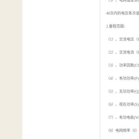
（5）、电网谐波测
40次内的电压各次
2.量程范围：
（1）、交流电压（U
（2）、交流电流（I）
（3）、功率因数(COS
（4）、有功功率(P) 0
（5）、无功功率(Q) 0
（6）、视在功率(S) 0
（7）、有功电能(Wp) 
（8）电网频率（f） 4