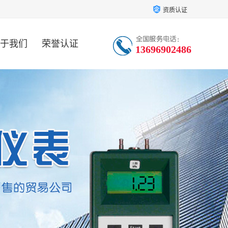
资质认证
于我们
荣誉认证
13696902486