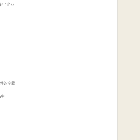
轻了企业
条件的空载
高率