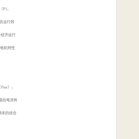
（P1、
综合运行效
合经济运行
的电机特性
Sφc）、
补偿后电流有
期末的综合