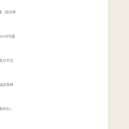
精度（低功率
0A内可直
瓦计方式
适应各种
和内引；