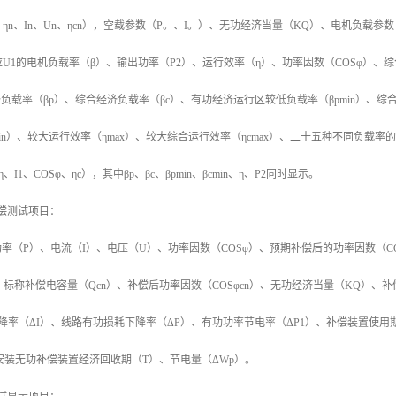
ηn、In、Un、ηcn），空载参数（P。、I。）、无功经济当量（KQ）、电机负载参数
对应U1的电机负载率（β）、输出功率（P2）、运行效率（η）、功率因数（COSφ）、
济负载率（βp）、综合经济负载率（βc）、有功经济运行区较低负载率（βpmin）、综
in）、较大运行效率（ηmax）、较大综合运行效率（ηcmax）、二十五种不同负载率
、I1、COSφ、ηc），其中βp、βc、βpmin、βcmin、η、P2同时显示。
偿测试项目：
率（P）、电流（I）、电压（U）、功率因数（COSφ）、预期补偿后的功率因数（CO
、标称补偿电容量（Qcn）、补偿后功率因数（COSφcn）、无功经济当量（KQ）、
下降率（ΔI）、线路有功损耗下降率（ΔP）、有功功率节电率（ΔP1）、补偿装置使用
安装无功补偿装置经济回收期（T）、节电量（ΔWp）。