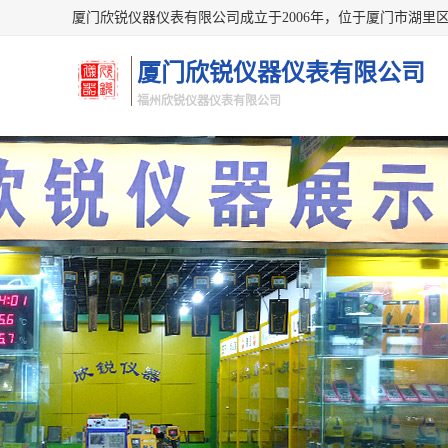
厦门欣锐仪器仪表有限公司
福州欣锐仪器仪表有限公司