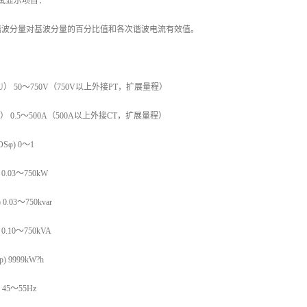
试显示项目：
谐波分量对基波分量的百分比值和各次谐波电流有效值。
） 50～750V（750V以上外接PT，扩展量程）
 0.5～500A（500A以上外接CT，扩展量程）
φ) 0～1
.03～750kW
.03～750kvar
.10～750kVA
9999kW?h
5～55Hz