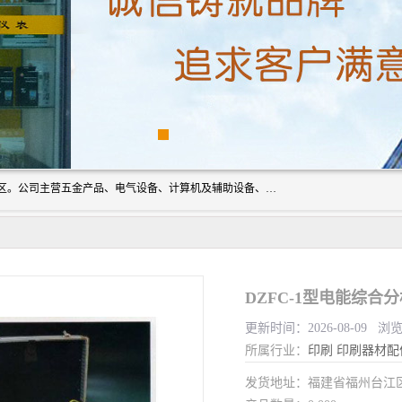
厦门欣锐仪器仪表有限公司成立于2006年，位于厦门市湖里区。公司主营五金产品、电气设备、计算机及辅助设备、通讯设备的批发与零售，同时涉及乐器、照相器材等文化用品的销售。此外，公司还提供通用设备、电气设备、仪器仪表的修理服务，以及信息系统集成、信息技术咨询、数据处理和存储等技术支持。公司致力于为客户提供全面的产品和服务，满足多样化的市场需求。
DZFC-1型电能综合
更新时间：2026-08-09 浏览
所属行业：
印刷
印刷器材配
发货地址：福建省福州台