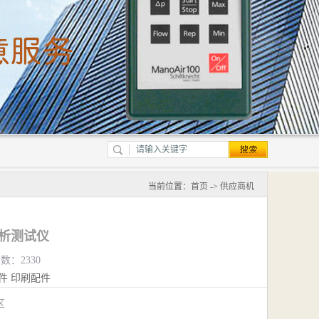
当前位置：
首页
->
供应商机
分析测试仪
数：2330
件
印刷配件
江区