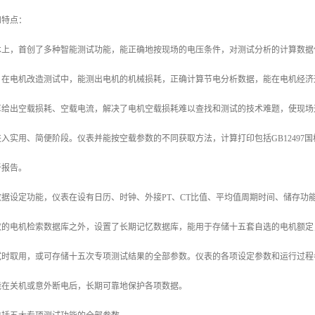
和特点：
术上，首创了多种智能测试功能，能正确地按现场的电压条件，对测试分析的计算数据
。在电机改造测试中，能测出电机的机械损耗，正确计算节电分析数据，能在电机经济
算给出空载损耗、空载电流，解决了电机空载损耗难以查找和测试的技术难题，使现场
入实用、简便阶段。仪表并能按空载参数的不同获取方法，计算打印包括GB12497国
析报告。
据设定功能，仪表在设有日历、时钟、外接PT、CT比值、平均值周期时间、储存功
数的电机检索数据库之外，设置了长期记忆数据库，能用于存储十五套自选的电机额定
试时取用，或可存储十五次专项测试结果的全部参数。仪表的各项设定参数和运行过程
能在关机或意外断电后，长期可靠地保护各项数据。