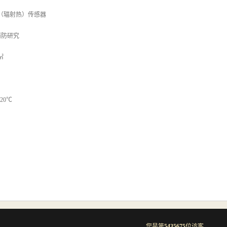
流（辐射热）传感器
消防研究
㎡
20℃
您是第
5435675
位访客