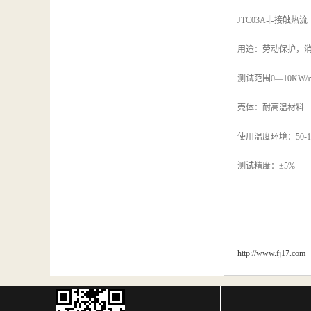
汽车维修检测设备
JTC03A非接触热
用途：劳动保护，
测试范围0—10KW/
壳体：耐高温材料
使用温度环境：50-1
测试精度：±5%
http://www.fj17.com