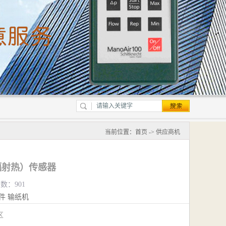
当前位置：
首页
->
供应商机
 辐射热）传感器
览数：901
件
输纸机
江区