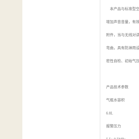
汽车维修检测设备
本产品与标准型空
增加声音音量，有效
附件，当与无线对
弯曲，具有防淋雨
密性自检、初始气压
产品技术参数
气瓶水容积
6.8L
报警压力