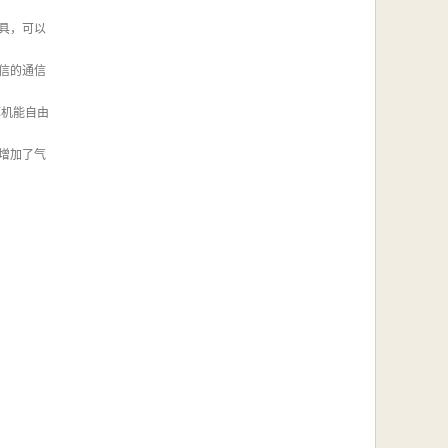
具，可以
信的通信
耳机能自由
增加了气