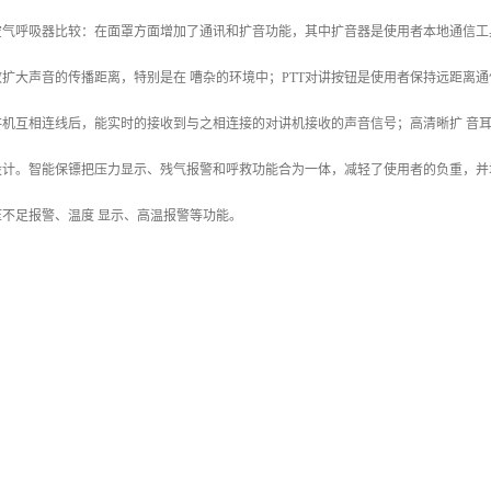
气呼吸器比较：在面罩方面增加了通讯和扩音功能，其中扩音器是使用者本地通信工
扩大声音的传播距离，特别是在 嘈杂的环境中；PTT对讲按钮是使用者保持远距离通
讲机互相连线后，能实时的接收到与之相连接的对讲机接收的声音信号；高清晰扩 音
设计。智能保镖把压力显示、残气报警和呼救功能合为一体，减轻了使用者的负重，并
不足报警、温度 显示、高温报警等功能。