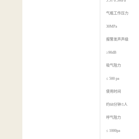
5.5± 0.5MPa
气瓶工作压力
30MPa
报警发声声级
≥90dB
吸气阻力
≤ 500 pa
使用时间
约68分钟/1人
呼气阻力
≤ 1000pa