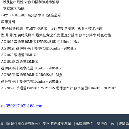
以及输出线性/对数扫描和脉冲串波形
- 支持SCPI功能
- 4寸（480x320）高分辨率TFT液晶显示
应用范围
电子线路检测 电路功能测试 设计与制造测试 教育和技术培训
型 号 带宽 实时采样率 最大任意波长度 垂直分辨率 频率分辩率 特色功能
AG1012 双通道10MHZ 125MSa/S 8K点 14bits 1μHz /
AG1012F 硬件频率计 频率范围100mHz ~ 200MHz
AG1022 双通道25MHZ /
AG1022F 双通道25MHZ
硬件频率计 频率范围100mHz ~ 200MHz
AG2052F 双通道50MHZ 250MSa/S 1M点
硬件频率计 频率范围100mHz ~ 200MHz
AG2062F 单通道150MHZ 250MSa/S 硬件频率计 频率范围100mHz ~ 200MHz
m.059217.b2b168.com
厦门欣锐仪器仪表有限公司,专营
超声波测厚仪
|
涂层测厚仪
|
噪声仪厂家
|
绝缘高