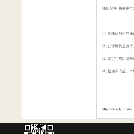
随机配件 免费提供：
①. 用随机附带的
②. 在计算机上运行
③. 设定完成后脱
④. 检测完毕后，
http://www.fj17.com