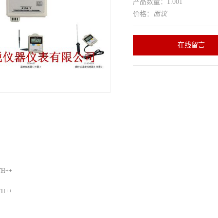
产品数量：1.001
价格：
面议
在线留言
H++
H++