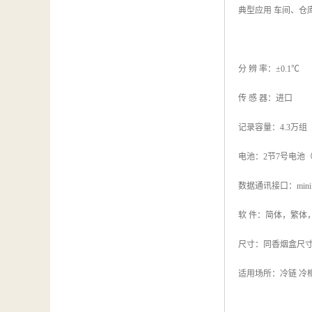
典型应用 车间、仓
分 辨 率：±0.1℃
传 感 器：进口
记录容量：4.3万组
电池：2节7号电池（L
数据通讯接口：mini 
软 件：简体，繁体
尺寸：同香烟盒尺寸一样
适用场所：冷链 冷柜