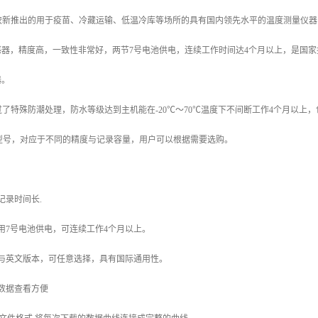
是较新推出的用于疫苗、冷藏运输、低温冷库等场所的具有国内领先水平的温度测量仪
器，精度高，一致性非常好，两节7号电池供电，连续工作时间达4个月以上，是国家
器。
过了特殊防潮处理，防水等级达到主机能在-20℃～70℃温度下不间断工作4个月以上，包含
等两个型号，对应于不同的精度与记录容量，用户可以根据需要选购。
记录时间长.
用7号电池供电，可连续工作4个月以上。
体与英文版本，可任意选择，具有国际通用性。
数据查看方便