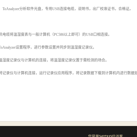
ToAnalyzer分析软件光盘，专用USB连接电缆，说明书，出厂校准证书，合格证。
通讯电缆将温湿度表与一般计算机（PC586以上即可）的USB口相连接。
ToAnalyzer设置程序，进行参数设置并同步到温湿度记录仪。
开温湿度记录仪与计算机的连接，将温湿度记录仪置于需检测的场合。
再将记录仪与计算机连接，运行记录仪应用程序，将记录数据下载到计算机内进行数据
您是第
5427115
位访客