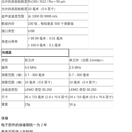
Rz160 / N12 / Ra = 50 μm
允许的表面粗糙度
10
0.4
允许的表面粗糙度
毫米（
英寸）
1000
9999 m/s
超声波速度范围
从
到
100
500
数据内存
组，每组最多
个测量值
USB
接口类型
< 99.99
0.01
毫米：
毫米
厚度分辨率
> 100.0
0.1
毫米：
毫米
传感器
Zonotip+
类型
双元件
单元件（仅限
）
4.0 MHz
2.5 MHz
频率
0.7 - 300
0.7 - 300
测量范围（钢）
毫米
毫米
16
0.6
10
0.4
测量范围（钢）
毫米（
英寸）
毫米（
英寸）
LEMO
00.250
LEMO
00.250
连接器类型
类型
类型
45 x
23
(1.8 x
0.9
)
24 x
16
(0.9 x
0.6
)
尺寸
?
毫米
?
英寸
?
毫米
?
英寸
23g
16 g
重量
保修
电子部件的保修期统一为 2 年
最多可延保 3 年时间