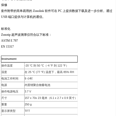
保修
套件附带的简单易用的 Zonolink 软件可在 PC 上提供数据下载及进一步分析。通过
USB 端口提供与计算机的通信。
标准化
Zonotip 超声波测厚仪符合以下标准：
ASTM E 797
EN 15317
Instrument
-20 °C
50 °C
-4 °F
122 °F
操作温度
到
（
到
）
25 °C (77 °F)
85% RH
湿度
在
温度下，最高
9
电池工作时间
小时
电源
内置锂聚合物蓄电池
3.7 V
操作电源电压
157 x 70x 23
6.1 x 2.7 x 0.9
尺寸
毫米（
英寸）
250 g
重量
TFT
显示屏类型