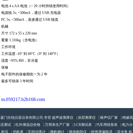
电池 4 x AA 电池（> 20 小时持续使用时间）
电源线 5v, <500mA，通过 USB 充电器
PC 5v, <500mA，直接通过 USB 线缆
机械
尺寸 172 x 55 x 220 mm
重量 1.316kg（含电池）
工作环境
工作温度 -10° 到 60°C（0° 到 140°F）
湿度 <95% RH，非冷凝
保修
电子部件的保修期统一为 2 年
最多可续保 3 年时间
m.059217.b2b168.com
厦门欣锐仪器仪表有限公司,专营
超声波测厚仪
|
涂层测厚仪
|
噪声仪厂家
|
绝缘高
压测试
|
红外测温仪价格
|
万用表生产厂家
|
LCR测试表
|
汽车用钳形表
|
电力分
析仪
|
兆欧表
|
瓦特功率计
|
微欧姆计
|
接地电阻仪
|
钳形泄漏电流
| 等业务,有