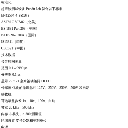
标准化
超声波测试设备 Pundit Lab 符合以下标准：
EN12504-4（欧洲）
ASTM C 597-02（北美）
BS 1881 Part 203（英国）
ISO1920-7:2004（国际）
IS13311（印度）
CECS21（中国）
技术数据
传导时间测量
范围 0.1 – 9999 μs
分辨率 0.1 μs
显示 79 x 21 毫米被动矩阵 OLED
传感器 优化的激励脉冲 125V、250V、350V、500V 和自动
接收机
可选增益步长 1x、10x、100x、自动
带宽 20 kHz – 500 kHz
内存 非易失，> 500 测量值
区域设置 支持公制和英制单位
电源