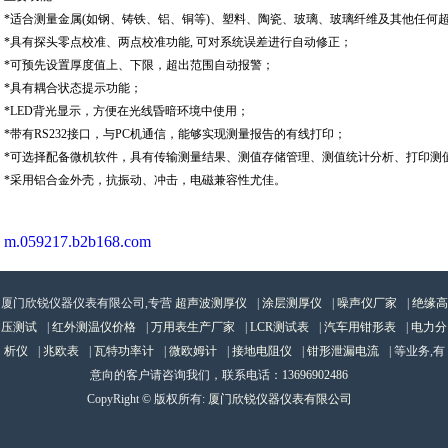
*适合测量金属(如钢、铸铁、铝、铜等)、塑料、陶瓷、玻璃、玻璃纤维及其他任何
*具有探头零点校准、两点校准功能, 可对系统误差进行自动修正；
*可预先设置厚度值上、下限，超出范围自动报警；
*具有耦合状态提示功能；
*LED背光显示，方便在光线昏暗环境中使用；
*带有RS232接口，与PC机通信，能够实现测量报告的有线打印；
*可选择配备微机软件，具有传输测量结果、测值存储管理、测值统计分析、打印测
*采用铝合金外壳，抗振动、冲击，电磁兼容性尤佳。
m.059217.b2b168.com
厦门欣锐仪器仪表有限公司,专营
超声波测厚仪
|
涂层测厚仪
|
噪声仪厂家
|
绝缘高
压测试
|
红外测温仪价格
|
万用表生产厂家
|
LCR测试表
|
汽车用钳形表
|
电力分
析仪
|
兆欧表
|
瓦特功率计
|
微欧姆计
|
接地电阻仪
|
钳形泄漏电流
| 等业务,有
意向的客户请咨询我们，联系电话：
13696902486
CopyRight © 版权所有:
厦门欣锐仪器仪表有限公司