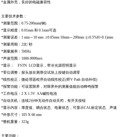
*金属外壳，良好的电磁兼容性
主要技术参数：
*测量范围：0.75-200mm(钢).
*显示精度：0.01mm 和 0.1mm可选
*测量误差：1 mm～10 mm :±0.05mm 10mm～200mm :(±0.5%H+0.1)mm
*测量周期：2次/ 秒
*测量频率：5MHz
*声速范围：1000-9999m/s
*显示： FSTN LCD显示，带冷光源照明显示
*零位调整：探头放在测厚仪试块上按键自动调零
*线性校正：微处理器程序自动线性校正(即V Path 自动补偿)
*报警功能：可设置限界，对限界外的测量值能自动蜂鸣报警
*工作电压：2 X 1.5V AA碱性电池
*自动关机：连续2分钟无动作自动关闭，有开关按钮
*显示内容：厚度值、耦合状态、电量状态，可显示CAL标定状态、声速
*外形尺寸：105 X 66 mm
*整机重量：323g
主要功能：