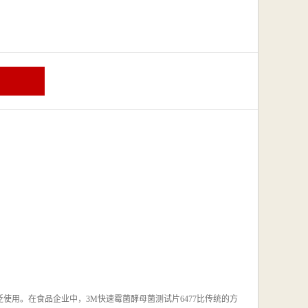
泛使用。在食品企业中，
3M
快速霉菌酵母菌测试片
6477
比传统的方