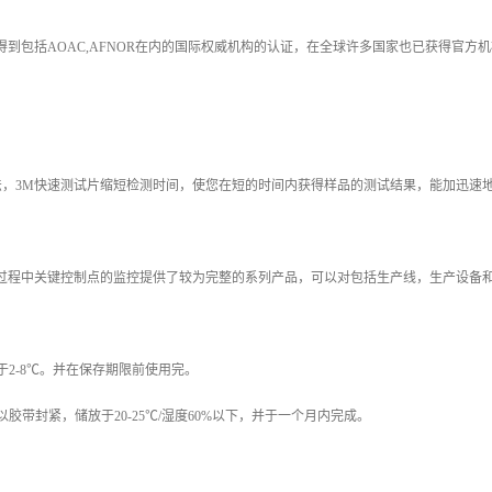
得到包括
AOAC,AFNOR
在内的国际权威机构的认证，在全球许多国家也已获得官方机
法，
3M
快速测试片缩短检测时间，使您在短的时间内获得样品的测试结果，能加迅速
过程中关键控制点的监控提供了较为完整的系列产品，可以对包括生产线，生产设备
于
2-8
℃。并在保存期限前使用完。
以胶带封紧，储放于
20-25
℃
/
湿度
60%
以下，并于一个月内完成。