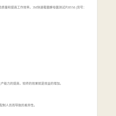
验质量和提高工作效率。
3M
快速霉菌酵母菌测试片
RYM (
货号：
生产能力的提高，较终的效果就是效益的增加。
配制人员而导致的差异性。