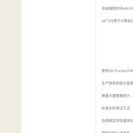
汽车维修检测设备
法能缩短时间
(48
小
6477)
可用于计数食
使用
3M PetrifilmTM
生产效率的极大提
根据大量数据统计
标准化的测试方法
品质稳定的快速测