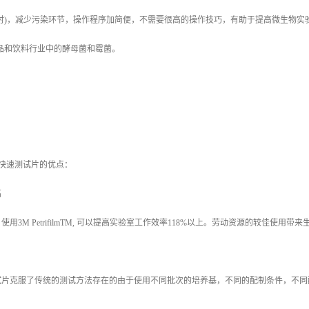
时
)
，减少污染环节，操作程序加简便，不需要很高的操作技巧，有助于提高微生物实
品和饮料行业中的酵母菌和霉菌。
快速测试片的优点：
高
，使用
3M PetrifilmTM,
可以提高实验室工作效率
118%
以上。劳动资源的较佳使用带来
试片克服了传统的测试方法存在的由于使用不同批次的培养基，不同的配制条件，不同