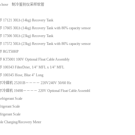
134a hose 制冷鉴别仪采样软管
121 30Lb (14kg) Recovery Tank
05 30Lb (14kg) Recovery Tank with 80% capacity sensor
506 50Lb (23kg) Recovery Tank
72 50Lb (23kg) Recovery Tank with 80% capacity sensor
尔 RGT50HP
5001 100V Optional Float Cable Assembly
0343 FilterDrier, 1/4" MFL x 1/4" MFL
00345 Hose, Blue 4" Long
冷媒机 25201B－－－－ 220V240V 50/60 Hz
媒机 19498－－－－ 220V Optional Float Cable Assembl
frigerant Scale
rigerant Scale
rigerant Scale
le Charging/Recovery Meter