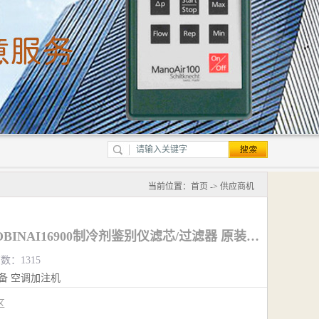
当前位置：
首页
->
供应商机
16913美国罗宾耐尔ROBINAI16900制冷剂鉴别仪滤芯/过滤器 原装配件
数：1315
备
空调加注机
江区