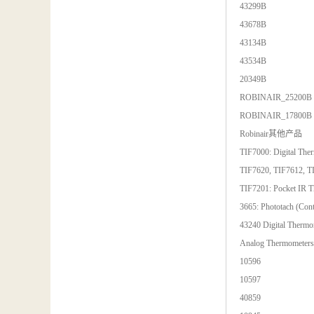
43299B
43678B
43134B
43534B
20349B
ROBINAIR_25200B
ROBINAIR_17800B
Robinair其他产品
TIF7000: Digital The
TIF7620, TIF7612, 
TIF7201: Pocket IR 
3665: Phototach (Con
43240 Digital Thermo
Analog Thermometers
10596
10597
40859