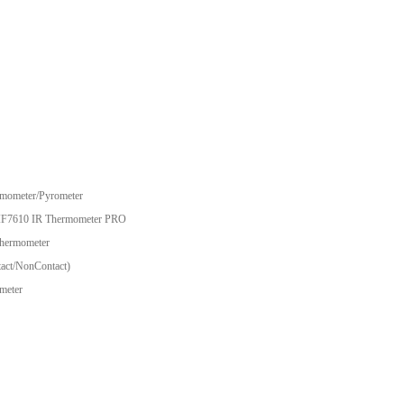
rmometer/Pyrometer
TIF7610 IR Thermometer PRO
Thermometer
tact/NonContact)
meter