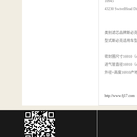
10945
43230 SwivelHead Di
类别
滤芯
品牌
斯必
型式
斯必克
适用车
密封圈尺寸
16910
进气管直径
16910
外径×高度
16910
产
http://www.fj17.com