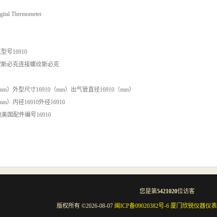
gital Thermometer
克
型号
16910
型
斯必克
连接螺纹
斯必克
（mm）
外型尺寸
16910（mm）
出气管直径
16910（mm）
（mm）
内径
16910
外径
16910
地
美国
配件编号
16910
您是第
5421020
位访客
版权所有 ©2026-08-07
闽ICP备09020382号-6
厦门欣锐仪器仪表