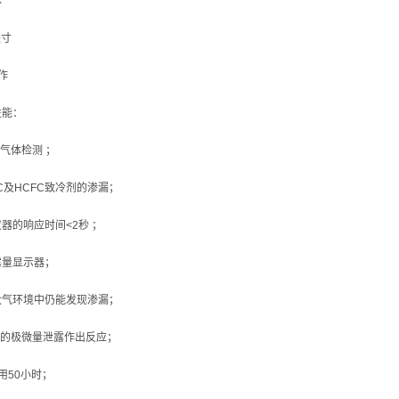
体
英寸
作
性能：
气体检测 ；
C及HCFC致冷剂的渗漏；
器的响应时间<2秒 ；
露量显示器；
大气环境中仍能发现渗漏；
年的极微量泄露作出反应；
用50小时；