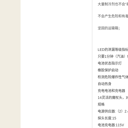
大量制冷剂也不会“
不会产生危险和有
坚固的运输箱；
LED的泄漏等级指
只要1分钟（汽油）
电池状态指示灯
橡胶保护启动
检测危险爆炸性气
自动热身
充电电池和充电器
14灵活的魔杖头，
规格
电源供应器:（2）2
探头长度:15
电池充电器:115V