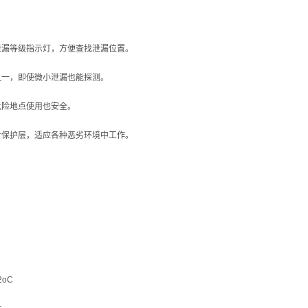
泄漏等级指示灯，方便查找泄漏位置。
之一，即使微小泄漏也能探测。
危险地点使用也安全。
含保护层，适应各种恶劣环境中工作。
oC