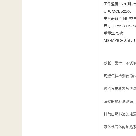
工作温度:32°F到1
UPC/DCI: 52100
电池寿命:4小时/充
尺寸:11.562x7.62
重量:2.75磅
MSHA的CE认证，
狭长，柔性，不锈
可燃气体检测仪的
氢冷发电机氢气泄
海船的燃料油泄漏
排气口燃料油的泄
液体或气体的加热