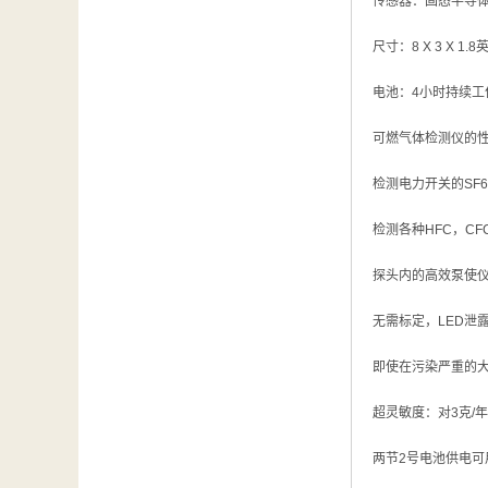
传感器：固态半导
尺寸：8 X 3 X 1.8
电池：4小时持续工
可燃气体检测仪的
检测电力开关的SF6
检测各种HFC，CF
探头内的高效泵使仪
无需标定，LED泄
即使在污染严重的
超灵敏度：对3克/
两节2号电池供电可