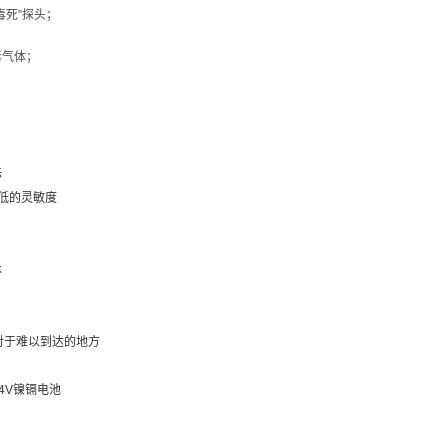
毒死”探头；
毒气体；
标
低的灵敏度
体
对于难以到达的地方
.4V镍镉电池