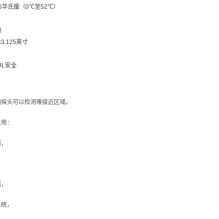
25华氏度（0℃至52℃）
电
5x3.125英寸
UL安全
钢探头可以检测难接近区域。
应用：
漏，
，
漏，
系统，