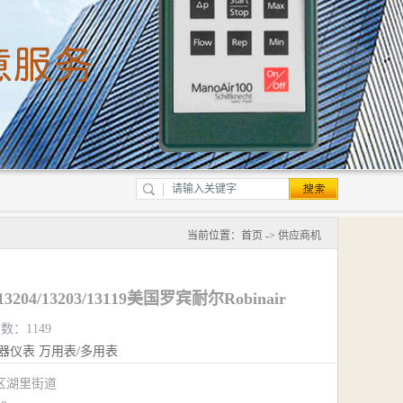
当前位置：
首页
->
供应商机
04/13203/13119美国罗宾耐尔Robinair
数：1149
器仪表
万用表/多用表
区湖里街道