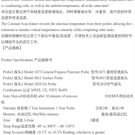
ss condensing coils, as well as the ambient temperature, all at the same time!
本仪器主要运用于高精度温度检测场合。同时测量抽水管、冷凝管、蒸汽管的环境
温度和管道温度。
The Constant Scan feature records the min/max temperature from three probes allowing the t
echnician to monitor critical temperatures remotely while completing other tasks.
在瞬间测量时也记录三个探头中最低/高温度，方便技术人员远程监测温度的同时可
以继续手头的其它工作。
【产品规格】
Product Specifications 产品规格书
Probe3 探头3
Model 1075 General Purpose Puncture Probe 型号1075 通用穿透探头
Probe2 探头2
Model 4011 Surface Probe 型号4011管道温度探头
Probe1 探头1
Model 2010 Air Probe 型号2010空气探头
Certifications 认证
WEEE, CE, NIST, RoHS
Auto Shut-off自动关机
after 10 minutes of non-use 10分钟不用自动关
机
Warranty 保质期
5 Year Instrument, 1 Year Probe 主机5年，探头1年
Memory 自动记忆
Min/Max memory 最低/最高温记忆
Zone 通道
3-Zone 3通道
Temp Range温度范围
-40° to 300°F / -40~150°C
Temp Accuracy精确度
±0.2°C or ±0.5% Reading, whichever is greater