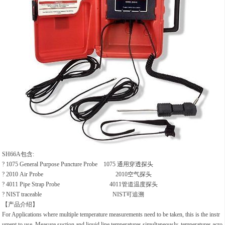
SH66A包含:
? 1075 General Purpose Puncture Probe 1075 通用穿透探头
? 2010 Air Probe 2010空气探头
? 4011 Pipe Strap Probe 4011管道温度探头
? NIST traceable NIST可追溯
【产品介绍】
For Applications where multiple temperature measurements need to be taken, this is the instr
ument to use. Measure suction and liquid line temperatures simultaneously, temperatures acro