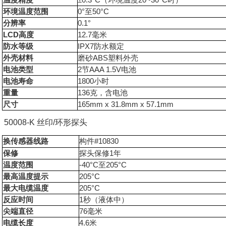
温度精度
±0.3°C
（环境温度
20~30°C
时）
环境温度范围
0°
至
50°C
分辨率
0.1°
LCD
高度
12.7
毫米
防水等级
IPX7
防水额定
外壳材料
磨砂
ABS
塑料外壳
电池类型
2
节
AAA 1.5V
电池
电池寿命
1800
小时
重量
136
克，含电池
尺寸
165mm x 31.8mm x 57.1mm
50008-K 丝印/环形探头
换传感器线路
构件
#10830
保修
探头保修
1
年
温度范围
-40°C
至
205°C
最高温度提示
205°C
最大电缆温度
205°C
反应时间
1
秒（液体中）
尖端直径
76
毫米
电缆长度
4.6
米