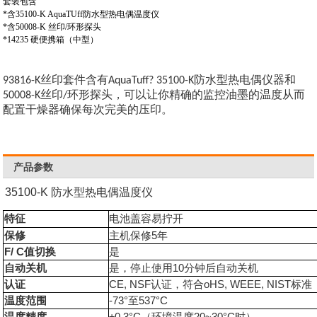
套装包含
*含35100-K AquaTUff防水型热电偶温度仪
*含50008-K 丝印/环形探头
*14235 硬便携箱（中型）
丝印套件含有
防水型热电偶仪器和
93816-K
AquaTuff? 35100-K
丝印
环形探头，可以让你精确的监控油墨的温度从而
50008-K
/
配置干燥器确保每次完美的压印。
产品参数
35100-K 防水型热电偶温度仪
特征
电池盖容易拧开
保修
主机保修
5
年
F/ C
值切换
是
自动关机
是，停止使用
10
分钟后自动关机
认证
CE, NSF
认证，符合
oHS, WEEE, NIST
标准
温度范围
-73°
至
537°C