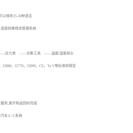
以保存25-30种语言
；连接到维修店管理系统
压力表 ——诊断工具 ——温度/湿度探头
3，J2888，J2770，J2099，CE，Tü V等标准和规定
服务,离开和返回时完成
车A / C系统