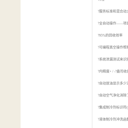
?服务标准和混合动力
?全自动操作——项
?95%的回收效率
?可编程真空操作帮
?系统泄漏测试来识
?内精度+ / -?盎司
?自动放油显示多少
?自动空气净化消除
?集成制冷剂标识符(符合
?液体制冷剂冲洗函