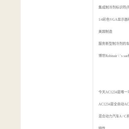
集成制冷剂标识符(符合S
1/4彩色VGA显示
美国制造
服务新型制冷剂的
博世Robinair \ ' s
今天AC1234是唯一
AC1234是全自动
混合动力汽车A / C
特性