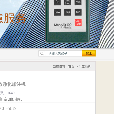
当前位置：
首页
->
供应商机
剂回收净化加注机
数：1640
备
空调加注机
区湖里街道