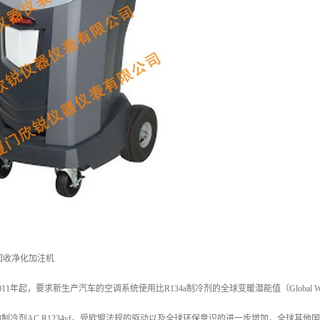
冷剂回收净化加注机
1年起，要求新生产汽车的空调系统使用比R134a制冷剂的全球变暖潜能值（Global Warming
制冷剂AC R1234yf。受欧盟法规的驱动以及全球环保意识的进一步增加，全球其