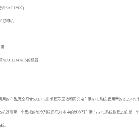
AE J2927)
器和打印机
车辆
 sae标准AC1234 ACS的机器
可用的产品,完全符合SAE \ ' s需求复苏,回收和再充电车辆A / C系统,使用新的R1234Y
ACS机器附带一个集成的制冷剂标识符,样本中的制冷剂车辆\ ' s a / C系统恢复之前
系统。