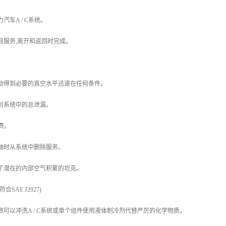
汽车A / C系统。
目服务,离开和返回时完成。
助得到必要的真空水平迅速在任何条件。
别系统中的总泄漏。
收费。
油时从系统中删除服务。
了潜在的内部空气积累的坦克。
SAE J2927)
数可以冲洗A / C系统或单个组件使用液体制冷剂代替严厉的化学物质。