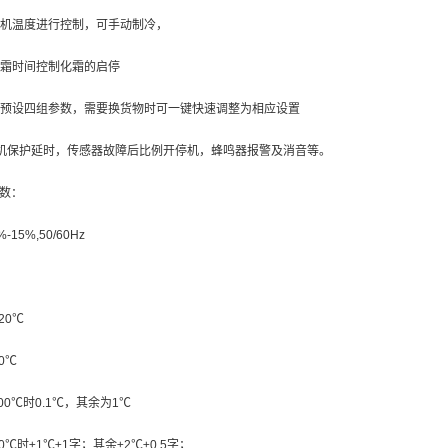
停机温度进行控制，可手动制冷，
霜时间控制化霜的启停
预设四组参数，需要换货物时可一键快速调整为相应设置
机保护延时，传感器故障后比例开停机，蜂鸣器报警及消音等。
参数：
%-15%,50/60Hz
20℃
0℃
00
℃时
0.1
℃，其余为
1
℃
50℃时
±1
℃±1字；其余
±2
℃±0.5字；