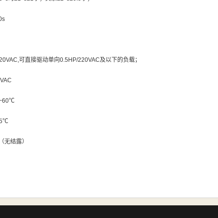
0s
20VAC,
可直接驱动单向
0.5HP/220VAC
及以下的负载；
0VAC
~60℃
5℃
（无结露）