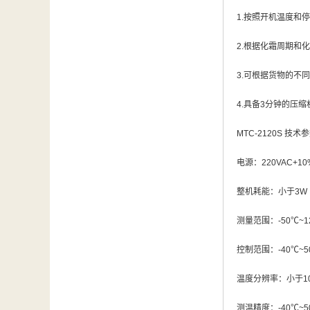
汽车维修检测设备
1.按照开机温度和
2.
根据化霜周期和化
3.
可根据货物的不同
4.
具备
3
分钟的压缩
MTC-2120S 技术
电源：
220VAC+10
整机耗能：小于
3W
测量范围：
-50
℃~1
控制范围：
-40
℃~5
温度分辨率：小于
1
测温精度：
-40
℃~