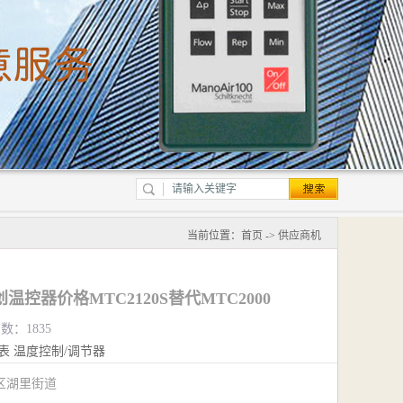
当前位置：
首页
->
供应商机
创温控器价格MTC2120S替代MTC2000
数：1835
表
温度控制/调节器
区湖里街道