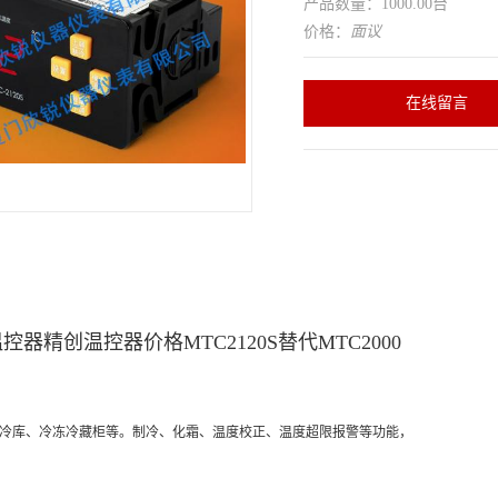
产品数量：1000.00台
价格：
面议
在线留言
S温控器精创温控器价格MTC2120S替代MTC2000
 适用于冷库、冷冻冷藏柜等。制冷、化霜、温度校正、温度超限报警等功能，