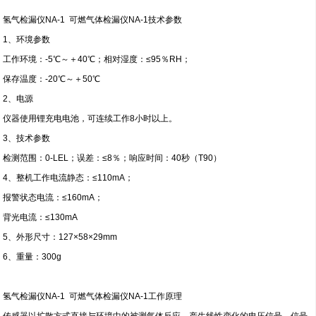
氢气检漏仪NA-1 可燃气体检漏仪NA-1
技术参数
1、环境参数
工作环境：-5℃～＋40℃；相对湿度：≤95％RH；
保存温度：-20℃～＋50℃
2、电源
仪器使用锂充电电池，可连续工作8小时以上。
3、技术参数
检测范围：0-LEL；误差：≤8％；响应时间：40秒（T90）
4、整机工作电流静态：≤110mA；
报警状态电流：≤160mA；
背光电流：≤130mA
5、外形尺寸：127×58×29mm
6、重量：300g
氢气检漏仪NA-1 可燃气体检漏仪NA-1
工作原理
传感器以扩散方式直接与环境中的被测气体反应，产生线性变化的电压信号。信号