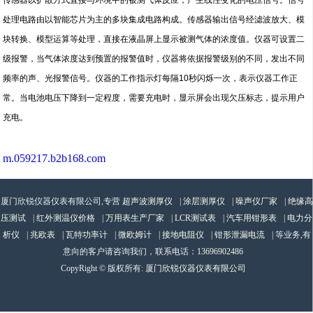
处理电路由以智能芯片为主的多块集成电路构成。传感器输出信号经滤波放大、模
块转换、模型运算等处理，直接在液晶屏上显示被测气体的浓度值。仪器可设置二
级报警，当气体浓度达到预置的报警值时，仪器将依据报警级别的不同，发出不同
频率的声、光报警信号。仪器的工作指示灯每隔10秒闪烁一次，表示仪器工作正
常。当电池电压下降到一定程度，需要充电时，显示屏会出现欠压标志，提示用户
充电。
m.059217.b2b168.com
厦门欣锐仪器仪表有限公司,专营
超声波测厚仪
|
涂层测厚仪
|
噪声仪厂家
|
绝缘高
压测试
|
红外测温仪价格
|
万用表生产厂家
|
LCR测试表
|
汽车用钳形表
|
电力分
析仪
|
兆欧表
|
瓦特功率计
|
微欧姆计
|
接地电阻仪
|
钳形泄漏电流
| 等业务,有
意向的客户请咨询我们，联系电话：
13696902486
CopyRight © 版权所有:
厦门欣锐仪器仪表有限公司