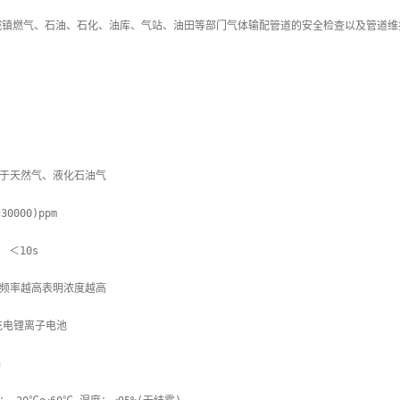
城镇燃气、石油、石化、油库、气站、油田等部门气体输配管道的安全检查以及管道维
用于天然气、液化石油气

000)ppm

 ＜10s

鸣频率越高表明浓度越高

充电锂离子电池


