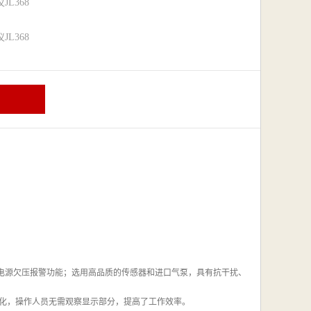
L368
L368
，电源欠压报警功能；选用高品质的传感器和进口气泵，具有抗干扰、
化，操作人员无需观察显示部分，提高了工作效率。
