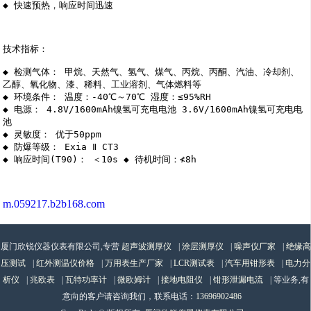
◆ 快速预热，响应时间迅速

技术指标：

◆ 检测气体： 甲烷、天然气、氢气、煤气、丙烷、丙酮、汽油、冷却剂、
乙醇、氧化物、漆、稀料、工业溶剂、气体燃料等

◆ 环境条件： 温度：-40℃～70℃ 湿度：≤95%RH

◆ 电源： 4.8V/1600mAh镍氢可充电电池 3.6V/1600mAh镍氢可充电电
池

◆ 灵敏度： 优于50ppm

◆ 防爆等级： Exia Ⅱ CT3

◆ 响应时间(T90)： ＜10s ◆ 待机时间：≮8h

m.059217.b2b168.com
厦门欣锐仪器仪表有限公司,专营
超声波测厚仪
|
涂层测厚仪
|
噪声仪厂家
|
绝缘高
压测试
|
红外测温仪价格
|
万用表生产厂家
|
LCR测试表
|
汽车用钳形表
|
电力分
析仪
|
兆欧表
|
瓦特功率计
|
微欧姆计
|
接地电阻仪
|
钳形泄漏电流
| 等业务,有
意向的客户请咨询我们，联系电话：
13696902486